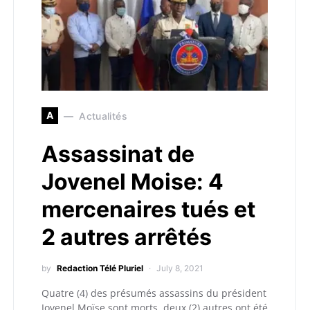
A
Actualités
Assassinat de
Jovenel Moise: 4
mercenaires tués et
2 autres arrêtés
by
Redaction Télé Pluriel
July 8, 2021
Quatre (4) des présumés assassins du président
Jovenel Moïse sont morts, deux (2) autres ont été