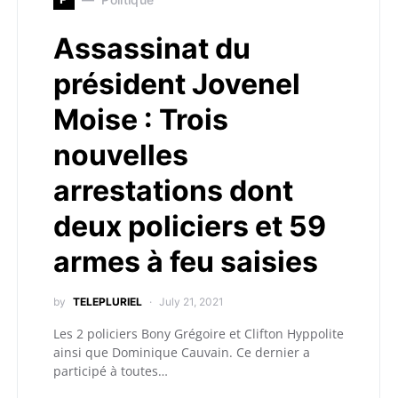
Assassinat du
président Jovenel
Moise : Trois
nouvelles
arrestations dont
deux policiers et 59
armes à feu saisies
by
TELEPLURIEL
July 21, 2021
Les 2 policiers Bony Grégoire et Clifton Hyppolite
ainsi que Dominique Cauvain. Ce dernier a
participé à toutes…