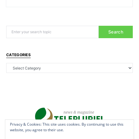
Search
CATEGORIES
Privacy & Cookies: This site uses cookies. By continuing to use this
website, you agree to their use.
Copyright © 2022 - teleplurielhaiti.com | *** Designed, Managed &
Hosted by
AllSuper.Info
***| All Rights Reserved