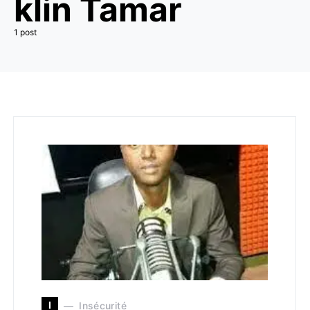
klin Tamar
1 post
I
Insécurité