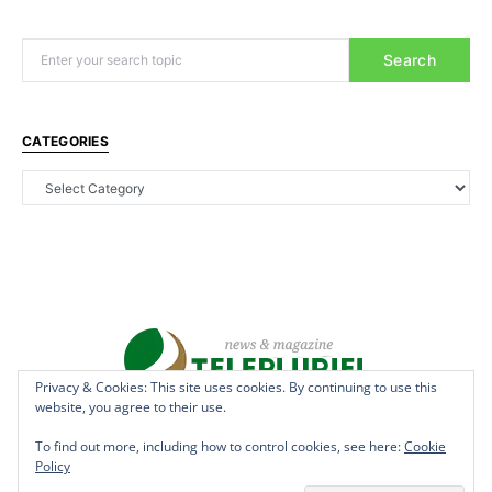
Search
CATEGORIES
Privacy & Cookies: This site uses cookies. By continuing to use this
website, you agree to their use.
Copyright © 2022 - teleplurielhaiti.com | *** Designed, Managed &
Hosted by
AllSuper.Info
***| All Rights Reserved
To find out more, including how to control cookies, see here:
Cookie
Policy
Terms
Privacy
Aff Disclosure
Anti Spam
Cookies
DMCAN
Disclaimer
Contact