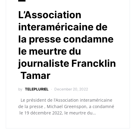
L’Association
interaméricaine de
la presse condamne
le meurtre du
journaliste Francklin
Tamar
by
TELEPLURIEL
December 20, 2022
Le président de l’Association interaméricaine
de la presse , Michael Greenspon, a condamné
le 19 décembre 2022, le meurtre du…