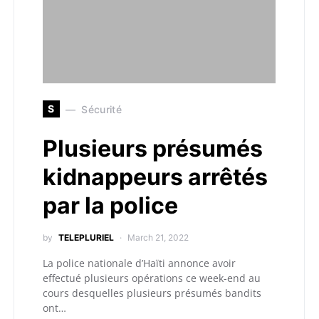
S
Sécurité
Plusieurs présumés
kidnappeurs arrêtés
par la police
by
TELEPLURIEL
March 21, 2022
La police nationale d’Haïti annonce avoir
effectué plusieurs opérations ce week-end au
cours desquelles plusieurs présumés bandits
ont…