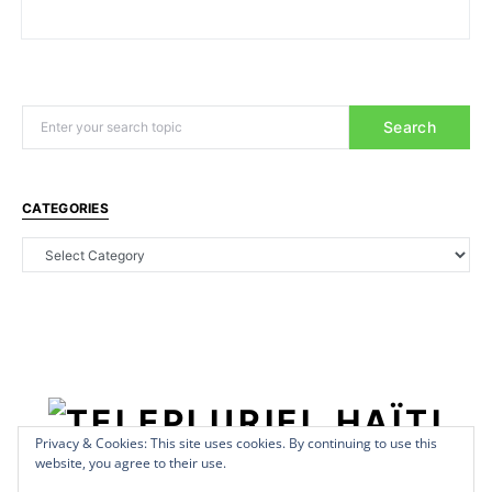
Search
CATEGORIES
Privacy & Cookies: This site uses cookies. By continuing to use this
website, you agree to their use.
Copyright © 2022 - teleplurielhaiti.com | *** Designed, Managed &
Hosted by
AllSuper.Info
***| All Rights Reserved