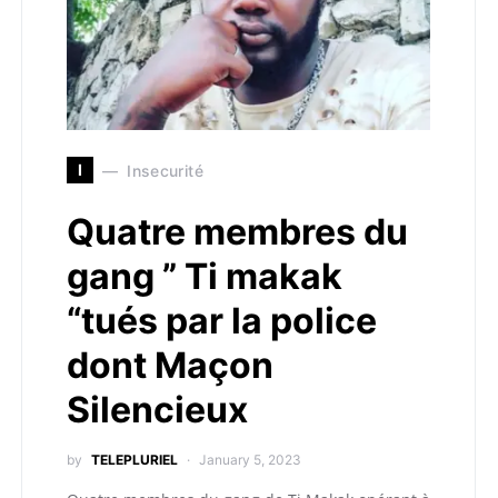
I
Insecurité
Quatre membres du
gang ” Ti makak
“tués par la police
dont Maçon
Silencieux
by
TELEPLURIEL
January 5, 2023