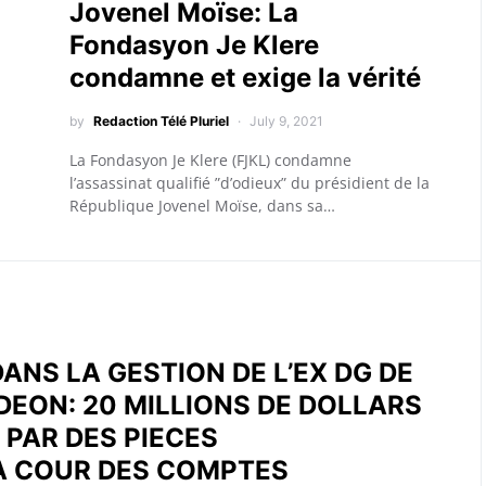
Jovenel Moïse: La
Fondasyon Je Klere
condamne et exige la vérité
by
Redaction Télé Pluriel
July 9, 2021
La Fondasyon Je Klere (FJKL) condamne
l’assassinat qualifié ”d’odieux” du présidient de la
République Jovenel Moïse, dans sa…
ANS LA GESTION DE L’EX DG DE
DEON: 20 MILLIONS DE DOLLARS
PAR DES PIECES
LA COUR DES COMPTES