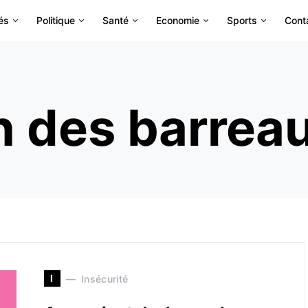
és
Politique
Santé
Economie
Sports
Cont
 des barreau
I
Insécurité