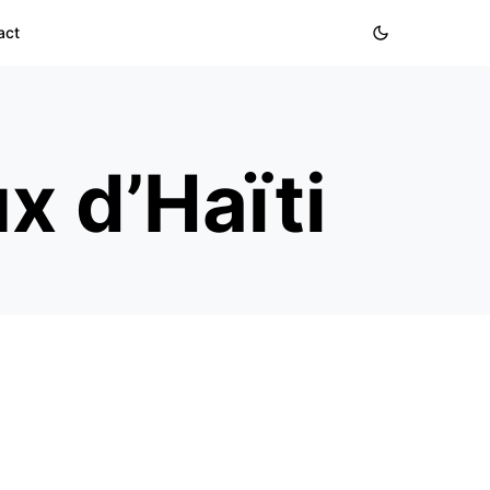
act
x d’Haïti