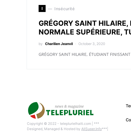
I
Insécurité
GRÉGORY SAINT HILAIRE,
NORMALE SUPÉRIEURE, T
by
Charilien Jeanvil
October 3, 2020
GRÉGORY SAINT HILAIRE, ÉTUDIANT FINISSANT
Te
Co
Copyright © 2022 - teleplurielhaiti.com | ***
Designed, Managed & Hosted by
AllSuper.Info
***|