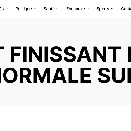
és
Politique
Santé
Economie
Sports
Cont
 FINISSANT 
NORMALE SU