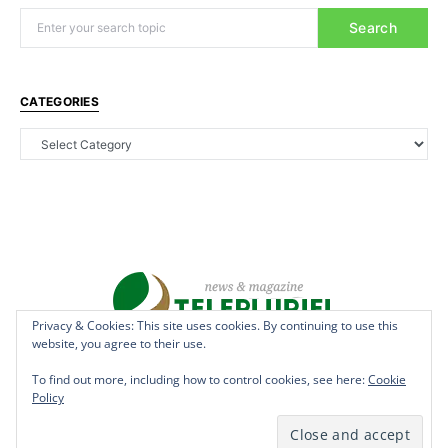
Search
CATEGORIES
Privacy & Cookies: This site uses cookies. By continuing to use this
website, you agree to their use.
Copyright © 2022 - teleplurielhaiti.com | *** Designed, Managed &
Hosted by
AllSuper.Info
***| All Rights Reserved
To find out more, including how to control cookies, see here:
Cookie
Policy
Terms
Privacy
Aff Disclosure
Anti Spam
Cookies
DMCAN
Disclaimer
Contact