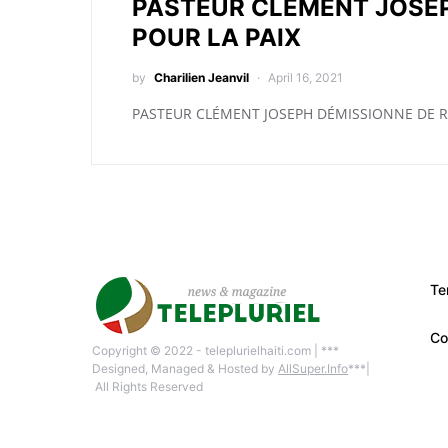
PASTEUR CLÉMENT JOSEP
POUR LA PAIX
by
Charilien Jeanvil
April 16, 2021
PASTEUR CLÉMENT JOSEPH DÉMISSIONNE DE RE
Te
Co
Copyright © 2022 - teleplurielhaiti.com | ***
Designed, Managed & Hosted by
AllSuper.Info
***|
All Rights Reserved