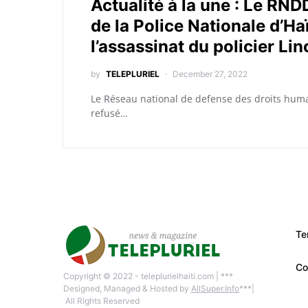
Actualité à la une : Le RND
de la Police Nationale d’Ha
l’assassinat du policier Li
by
TELEPLURIEL
December 27, 2022
Le Réseau national de defense des droits humai
refusé…
Te
Co
Copyright © 2022 - teleplurielhaiti.com | ***
Designed, Managed & Hosted by
AllSuper.Info
***|
All Rights Reserved