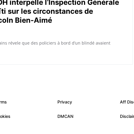
DH interpelle l’Inspection Générale
ïti sur les circonstances de
ncoln Bien-Aimé
ns révele que des policiers à bord d’un blindé avaient
rms
Privacy
Aff Dis
okies
DMCAN
Discla