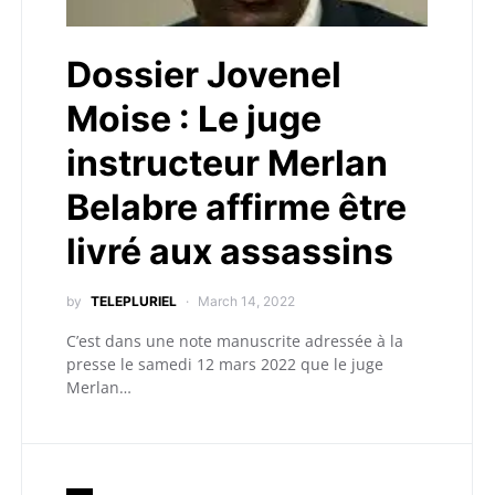
Dossier Jovenel
Moise : Le juge
instructeur Merlan
Belabre affirme être
livré aux assassins
by
TELEPLURIEL
March 14, 2022
C’est dans une note manuscrite adressée à la
presse le samedi 12 mars 2022 que le juge
Merlan…