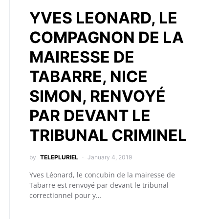
YVES LEONARD, LE
COMPAGNON DE LA
MAIRESSE DE
TABARRE, NICE
SIMON, RENVOYÉ
PAR DEVANT LE
TRIBUNAL CRIMINEL
by
TELEPLURIEL
January 4, 2019
Yves Léonard, le concubin de la mairesse de
Tabarre est renvoyé par devant le tribunal
correctionnel pour y…