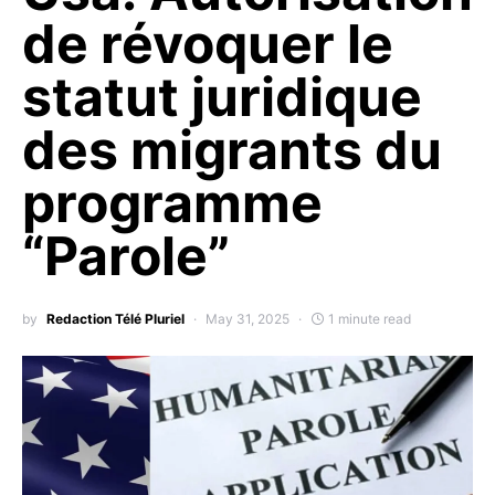
de révoquer le
statut juridique
des migrants du
programme
“Parole”
by
Redaction Télé Pluriel
May 31, 2025
1 minute read