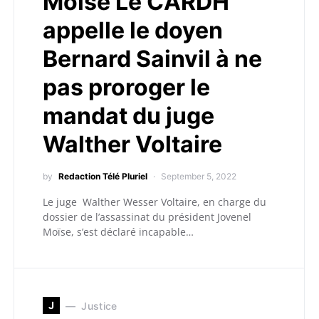
Moise Le CARDH
appelle le doyen
Bernard Sainvil à ne
pas proroger le
mandat du juge
Walther Voltaire
by
Redaction Télé Pluriel
September 5, 2022
Le juge Walther Wesser Voltaire, en charge du
dossier de l’assassinat du président Jovenel
Moïse, s’est déclaré incapable…
J
Justice