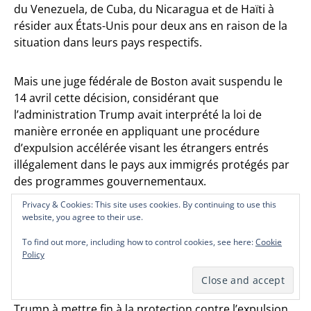
du Venezuela, de Cuba, du Nicaragua et de Haïti à
résider aux États-Unis pour deux ans en raison de la
situation dans leurs pays respectifs.
Mais une juge fédérale de Boston avait suspendu le
14 avril cette décision, considérant que
l’administration Trump avait interprété la loi de
manière erronée en appliquant une procédure
d’expulsion accélérée visant les étrangers entrés
illégalement dans le pays aux immigrés protégés par
des programmes gouvernementaux.
Privacy & Cookies: This site uses cookies. By continuing to use this
Privacy & Cookies: This site uses cookies. By continuing to use this
Privacy & Cookies: This site uses cookies. By continuing to use this
website, you agree to their use.
website, you agree to their use.
website, you agree to their use.
La décision de la Cour suprême, à majorité
conservatrice, est temporaire le temps qu’une cour
To find out more, including how to control cookies, see here:
To find out more, including how to control cookies, see here:
To find out more, including how to control cookies, see here:
Cookie
Cookie
Cookie
d’appel se prononce sur le fond.
Policy
Policy
Policy
Le 19 mai, la Cour suprême a également autorisé
Trump à mettre fin à la protection contre l’expulsion,