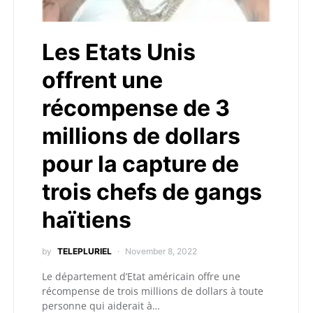
Les Etats Unis
offrent une
récompense de 3
millions de dollars
pour la capture de
trois chefs de gangs
haïtiens
by
TELEPLURIEL
November 8, 2022
Le département d’Etat américain offre une
récompense de trois millions de dollars à toute
personne qui aiderait à…