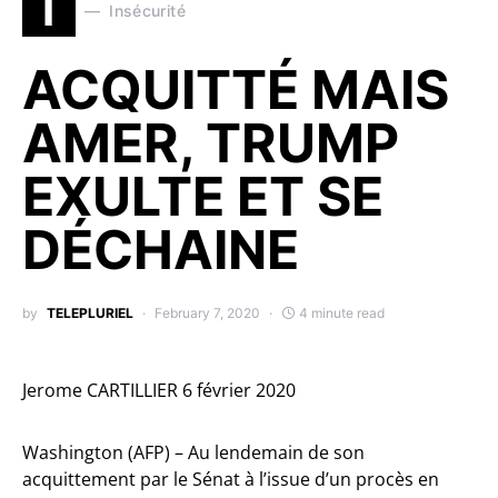
I
Insécurité
ACQUITTÉ MAIS
AMER, TRUMP
EXULTE ET SE
DÉCHAINE
by
TELEPLURIEL
February 7, 2020
4 minute read
Jerome CARTILLIER
6 février 2020
Washington (AFP) – Au lendemain de son
acquittement par le Sénat à l’issue d’un procès en