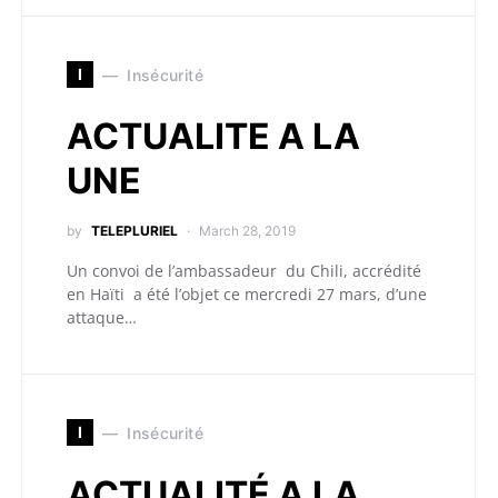
I
Insécurité
ACTUALITE A LA
UNE
by
TELEPLURIEL
March 28, 2019
Un convoi de l’ambassadeur du Chili, accrédité
en Haïti a été l’objet ce mercredi 27 mars, d’une
attaque…
I
Insécurité
ACTUALITÉ A LA