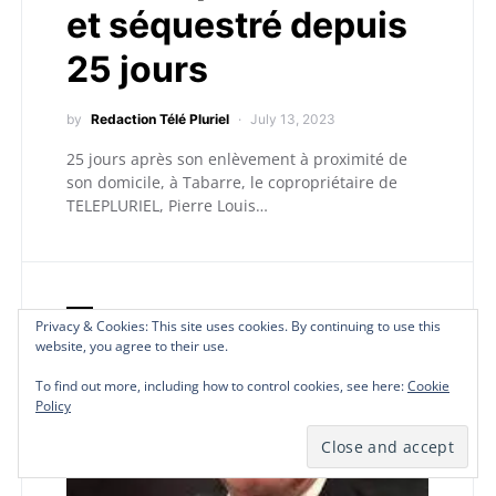
et séquestré depuis
25 jours
by
Redaction Télé Pluriel
July 13, 2023
25 jours après son enlèvement à proximité de
son domicile, à Tabarre, le copropriétaire de
TELEPLURIEL, Pierre Louis…
I
Insécurité
Privacy & Cookies: This site uses cookies. By continuing to use this
Privacy & Cookies: This site uses cookies. By continuing to use this
Privacy & Cookies: This site uses cookies. By continuing to use this
website, you agree to their use.
website, you agree to their use.
website, you agree to their use.
To find out more, including how to control cookies, see here:
To find out more, including how to control cookies, see here:
To find out more, including how to control cookies, see here:
Cookie
Cookie
Cookie
Policy
Policy
Policy