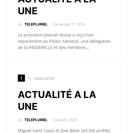
UNE
by
TELEPLURIEL
December 17, 2019
Le président Jovenel Moise a reçu hier
séparément au Palais national, une délégation
de la PASSERELLE et des membres…
I
Insécurité
ACTUALITÉ A LA
UNE
by
TELEPLURIEL
June 29, 2020
Miguel Saint Louis et Jove Béon ont été arrêtés