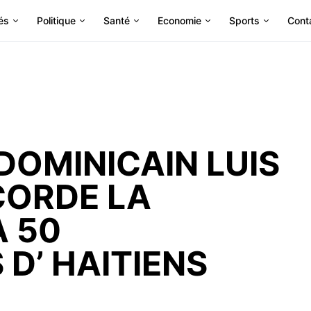
és
Politique
Santé
Economie
Sports
Cont
DOMINICAIN LUIS
CORDE LA
À 50
D’ HAITIENS