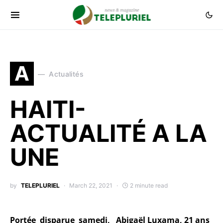
A
Actualités
HAITI-
ACTUALITÉ A LA
UNE
by
TELEPLURIEL
March 22, 2021
2 minute read
Portée disparue samedi, Abigaël Luxama, 21 ans