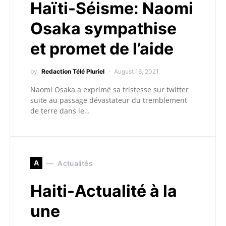
Haïti-Séisme: Naomi
Osaka sympathise
et promet de l’aide
by
Redaction Télé Pluriel
August 16, 2021
Naomi Osaka a exprimé sa tristesse sur twitter
suite au passage dévastateur du tremblement
de terre dans le…
A
Actualités
Haiti-Actualité à la
une