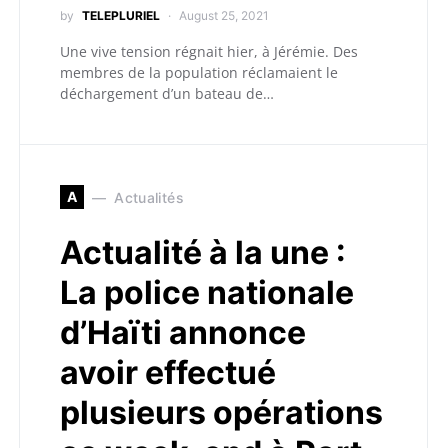
by
TELEPLURIEL
August 25, 2021
Une vive tension régnait hier, à Jérémie. Des
membres de la population réclamaient le
déchargement d’un bateau de…
A
Actualités
Actualité à la une :
La police nationale
d’Haïti annonce
avoir effectué
plusieurs opérations