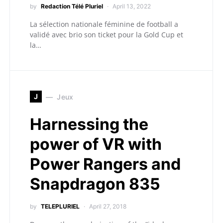
by
Redaction Télé Pluriel
April 13, 2022
La sélection nationale féminine de football a
validé avec brio son ticket pour la Gold Cup et
la…
J
Jeux
Harnessing the
power of VR with
Power Rangers and
Snapdragon 835
by
TELEPLURIEL
April 27, 2018