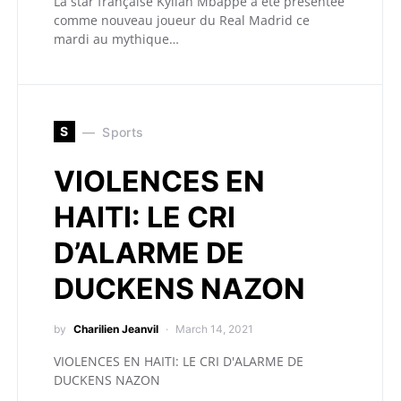
La star française Kylian Mbappé a été présentée
comme nouveau joueur du Real Madrid ce
mardi au mythique…
S
Sports
VIOLENCES EN
HAITI: LE CRI
D’ALARME DE
DUCKENS NAZON
by
Charilien Jeanvil
March 14, 2021
VIOLENCES EN HAITI: LE CRI D'ALARME DE
DUCKENS NAZON