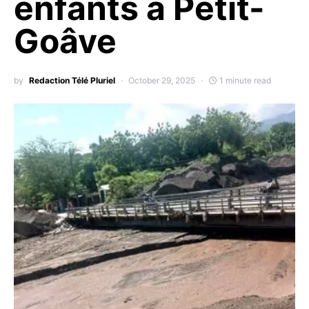
enfants à Petit-
Goâve
by
Redaction Télé Pluriel
October 29, 2025
1 minute read