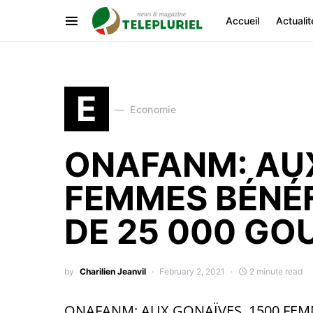
Accueil
Actualit
E
Economie
ONAFANM: AUX
FEMMES BÉNÉF
DE 25 000 GO
by
Charilien Jeanvil
February 2, 2021
2 minute read
ONAFANM: AUX GONAÏVES, 1500 FEMM