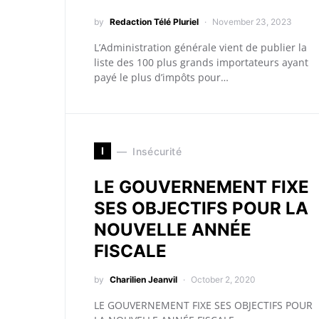
by
Redaction Télé Pluriel
November 23, 2023
L’Administration générale vient de publier la
liste des 100 plus grands importateurs ayant
payé le plus d’impôts pour…
I
Insécurité
LE GOUVERNEMENT FIXE
SES OBJECTIFS POUR LA
NOUVELLE ANNÉE
FISCALE
by
Charilien Jeanvil
October 2, 2020
LE GOUVERNEMENT FIXE SES OBJECTIFS POUR