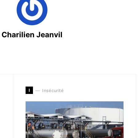
Charilien Jeanvil
I
Insécurité