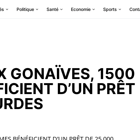
és
Politique
Santé
Economie
Sports
Cont
 GONAÏVES, 1500
ICIENT D’UN PRÊT
URDES
ES BÉNÉFICIENT D’UN PRÊT DE 25 000