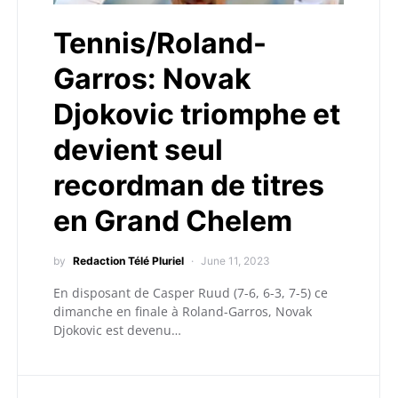
Tennis/Roland-
Garros: Novak
Djokovic triomphe et
devient seul
recordman de titres
en Grand Chelem
by
Redaction Télé Pluriel
June 11, 2023
En disposant de Casper Ruud (7-6, 6-3, 7-5) ce
dimanche en finale à Roland-Garros, Novak
Djokovic est devenu…