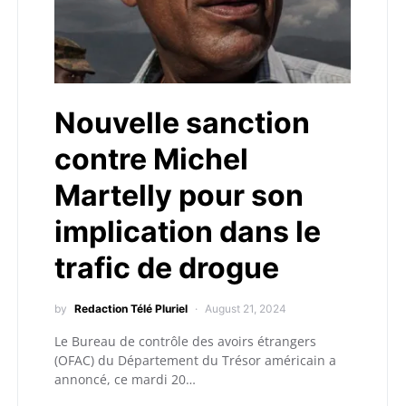
Nouvelle sanction
contre Michel
Martelly pour son
implication dans le
trafic de drogue
by
Redaction Télé Pluriel
August 21, 2024
Le Bureau de contrôle des avoirs étrangers
(OFAC) du Département du Trésor américain a
annoncé, ce mardi 20…