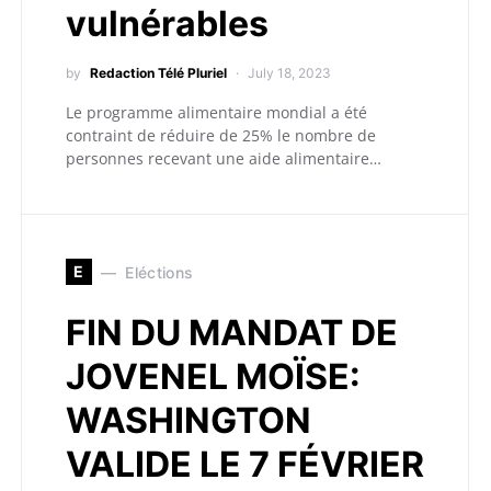
vulnérables
by
Redaction Télé Pluriel
July 18, 2023
Le programme alimentaire mondial a été
contraint de réduire de 25% le nombre de
personnes recevant une aide alimentaire…
E
Eléctions
FIN DU MANDAT DE
JOVENEL MOÏSE:
WASHINGTON
VALIDE LE 7 FÉVRIER