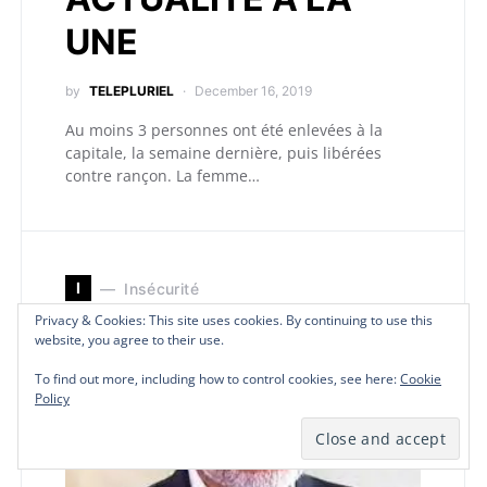
UNE
by
TELEPLURIEL
December 16, 2019
Au moins 3 personnes ont été enlevées à la
capitale, la semaine dernière, puis libérées
contre rançon. La femme…
I
Insécurité
Privacy & Cookies: This site uses cookies. By continuing to use this
Privacy & Cookies: This site uses cookies. By continuing to use this
Privacy & Cookies: This site uses cookies. By continuing to use this
website, you agree to their use.
website, you agree to their use.
website, you agree to their use.
To find out more, including how to control cookies, see here:
To find out more, including how to control cookies, see here:
To find out more, including how to control cookies, see here:
Cookie
Cookie
Cookie
Policy
Policy
Policy