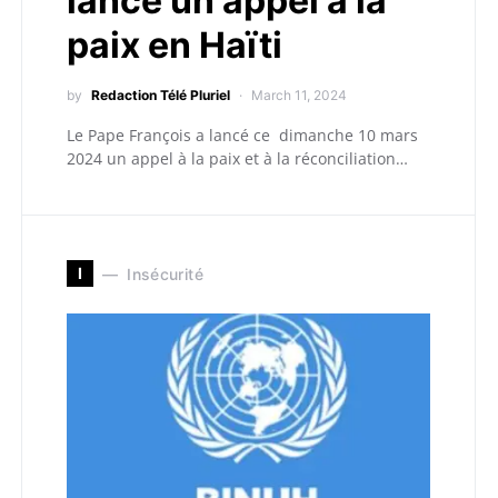
lance un appel à la
paix en Haïti
by
Redaction Télé Pluriel
March 11, 2024
Le Pape François a lancé ce dimanche 10 mars
2024 un appel à la paix et à la réconciliation…
I
Insécurité