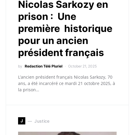
Nicolas Sarkozy en
prison : Une
première historique
pour un ancien
président français
by
Redaction Télé Pluriel
October 21, 2025
L’ancien président français Nicolas Sarkozy, 70
ans, a été incarcéré ce mardi 21 octobre 2025, à
la prison…
J
Justice