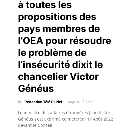
à toutes les
propositions des
pays membres de
l’OEA pour résoudre
le problème de
l’insécurité dixit le
chancelier Victor
Généus
by
Redaction Télé Pluriel
August 17, 2022
Le ministre des affaires étrangères Jean Victor
Généus s’est exprimé ce mercredi 17 Août 2022
devant le Conseil…