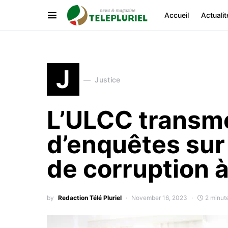
Accueil
Actualit
J
Justice
L’ULCC transme
d’enquêtes sur 
de corruption à
by
Redaction Télé Pluriel
November 16, 2023
2 minut