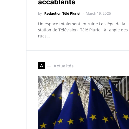
accablants
by
Redaction Télé Pluriel
March 19, 2025
Un espace totalement en ruine Le siège de la
station de Télévision, Télé Pluriel, à l’angle des
rues…
A
Actualités