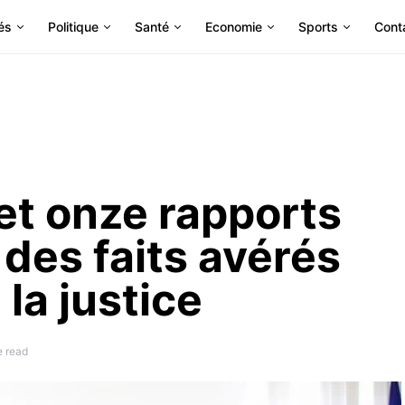
és
Politique
Santé
Economie
Sports
Cont
t onze rapports
des faits avérés
 la justice
e read