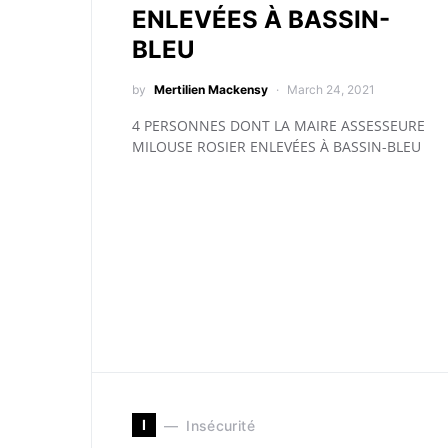
ENLEVÉES À BASSIN-
BLEU
by
Mertilien Mackensy
March 24, 2021
4 PERSONNES DONT LA MAIRE ASSESSEURE
MILOUSE ROSIER ENLEVÉES À BASSIN-BLEU
I
Insécurité