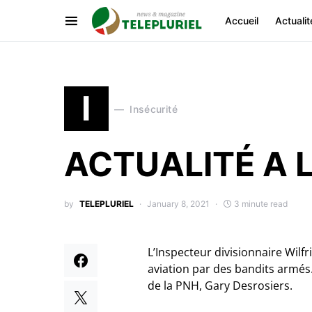
Accueil
Actualit
I
Insécurité
ACTUALITÉ A 
by
TELEPLURIEL
January 8, 2021
3 minute read
L’Inspecteur divisionnaire Wilfr
aviation par des bandits armés.
de la PNH, Gary Desrosiers.