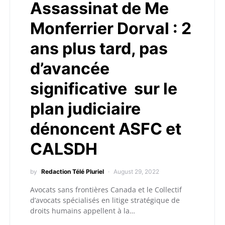
Assassinat de Me
Monferrier Dorval : 2
ans plus tard, pas
d’avancée
significative sur le
plan judiciaire
dénoncent ASFC et
CALSDH
by
Redaction Télé Pluriel
August 29, 2022
Avocats sans frontières Canada et le Collectif
d’avocats spécialisés en litige stratégique de
droits humains appellent à la…