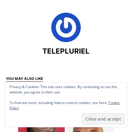
TELEPLURIEL
YOU MAY ALSO LIKE
Privacy & Cookies: This site uses cookies. By continuing to use this
Privacy & Cookies: This site uses cookies. By continuing to use this
Privacy & Cookies: This site uses cookies. By continuing to use this
website, you agree to their use.
website, you agree to their use.
website, you agree to their use.
To find out more, including how to control cookies, see here:
To find out more, including how to control cookies, see here:
To find out more, including how to control cookies, see here:
Cookie
Cookie
Cookie
P
Politique
Policy
Policy
Policy