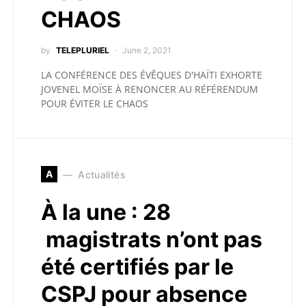
CHAOS
by
TELEPLURIEL
June 2, 2021
LA CONFÉRENCE DES ÉVÊQUES D'HAÏTI EXHORTE
JOVENEL MOÏSE À RENONCER AU RÉFÉRENDUM
POUR ÉVITER LE CHAOS
A
Actualités
À la une : 28
magistrats n’ont pas
été certifiés par le
CSPJ pour absence