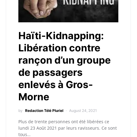
Haïti-Kidnapping:
Libération contre
rançon d’un groupe
de passagers
enlevés à Gros-
Morne
by
Redaction Télé Pluriel
August 24, 2021
Plus de trente personnes ont été libérées ce
lundi 23 Août 2021 par leurs ravisseurs. Ce sont
tous…