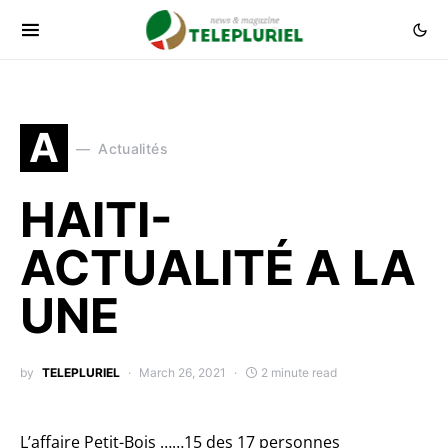
A
Actualités
HAITI-
ACTUALITÉ A LA
UNE
by
TELEPLURIEL
March 26, 2021
2 minute read
L’affaire Petit-Bois ……15 des 17 personnes