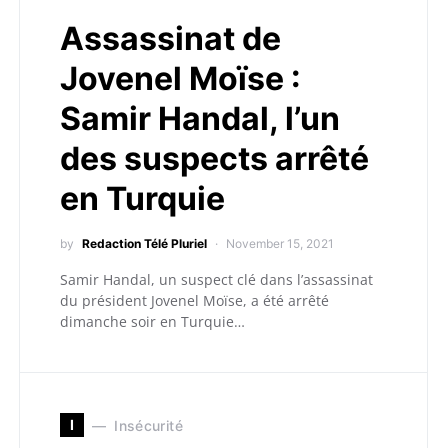
Assassinat de
Jovenel Moïse :
Samir Handal, l’un
des suspects arrêté
en Turquie
by
Redaction Télé Pluriel
November 15, 2021
Samir Handal, un suspect clé dans l’assassinat
du président Jovenel Moïse, a été arrêté
dimanche soir en Turquie…
I
Insécurité