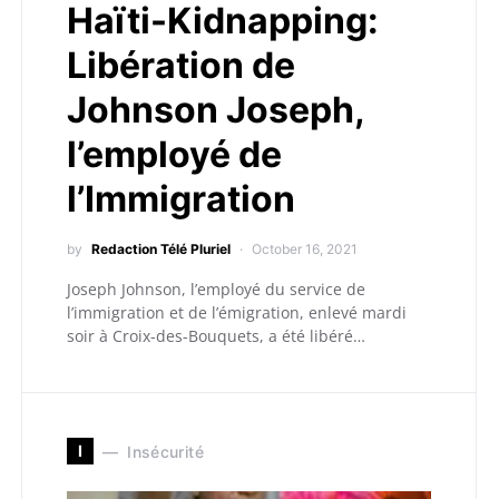
Haïti-Kidnapping:
Libération de
Johnson Joseph,
l’employé de
l’Immigration
by
Redaction Télé Pluriel
October 16, 2021
Joseph Johnson, l’employé du service de
l’immigration et de l’émigration, enlevé mardi
soir à Croix-des-Bouquets, a été libéré…
I
Insécurité