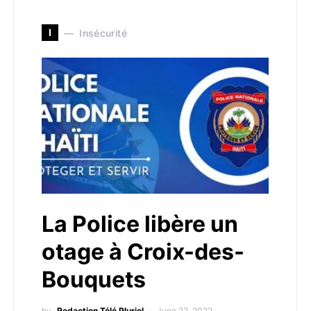
I
Insécurité
La Police libère un
otage à Croix-des-
Bouquets
by
Redaction Télé Pluriel
June 22, 2022