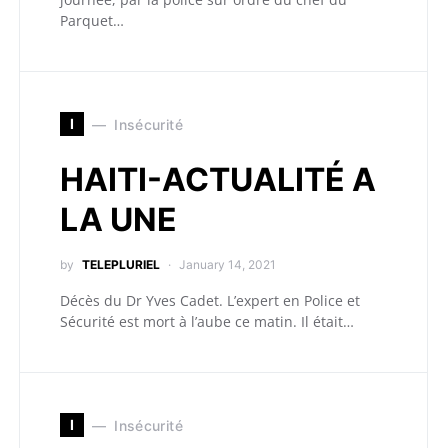
Parquet…
I
Insécurité
HAITI-ACTUALITÉ A
LA UNE
by
TELEPLURIEL
January 14, 2021
Décès du Dr Yves Cadet. L’expert en Police et
Sécurité est mort à l’aube ce matin. Il était…
I
Insécurité