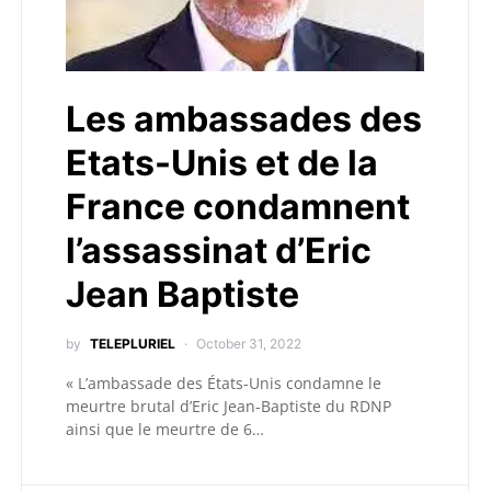
Les ambassades des
Etats-Unis et de la
France condamnent
l’assassinat d’Eric
Jean Baptiste
by
TELEPLURIEL
October 31, 2022
« L’ambassade des États-Unis condamne le
meurtre brutal d’Eric Jean-Baptiste du RDNP
ainsi que le meurtre de 6…