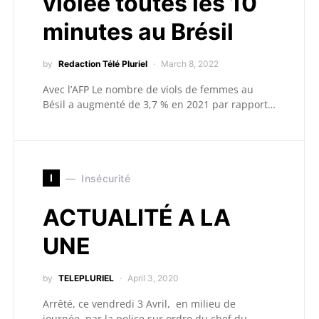
violée toutes les 10
minutes au Brésil
by
Redaction Télé Pluriel
March 8, 2022
Avec l’AFP Le nombre de viols de femmes au
Bésil a augmenté de 3,7 % en 2021 par rapport…
I
Insécurité
ACTUALITÉ A LA
UNE
by
TELEPLURIEL
April 3, 2020
Arrêté, ce vendredi 3 Avril, en milieu de
journée, par la police sur ordre du chef du