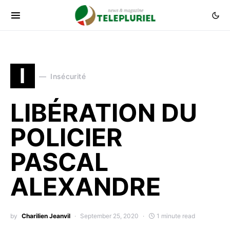
I
Insécurité
LIBÉRATION DU
POLICIER
PASCAL
ALEXANDRE
by
Charilien Jeanvil
September 25, 2020
1 minute read