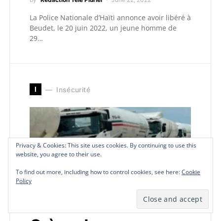
La Police Nationale d’Haïti annonce avoir libéré à
Beudet, le 20 juin 2022, un jeune homme de
29…
I
Insécurité
Privacy & Cookies: This site uses cookies. By continuing to use this
Privacy & Cookies: This site uses cookies. By continuing to use this
Privacy & Cookies: This site uses cookies. By continuing to use this
Privacy & Cookies: This site uses cookies. By continuing to use this
website, you agree to their use.
website, you agree to their use.
website, you agree to their use.
website, you agree to their use.
To find out more, including how to control cookies, see here:
To find out more, including how to control cookies, see here:
To find out more, including how to control cookies, see here:
To find out more, including how to control cookies, see here:
Cookie
Cookie
Cookie
Cookie
Policy
Policy
Policy
Policy