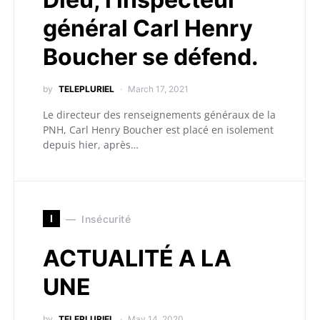
général Carl Henry
Boucher se défend.
by
TELEPLURIEL
March 17, 2021
Le directeur des renseignements généraux de la
PNH, Carl Henry Boucher est placé en isolement
depuis hier, après…
I
Insécurité
ACTUALITÉ A LA
UNE
by
TELEPLURIEL
May 14, 2020