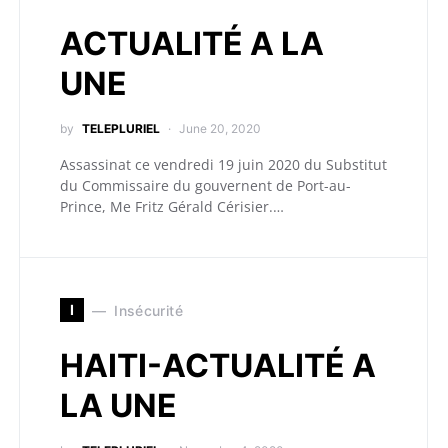
ACTUALITÉ A LA
UNE
by
TELEPLURIEL
June 20, 2020
Assassinat ce vendredi 19 juin 2020 du Substitut
du Commissaire du gouvernent de Port-au-
Prince, Me Fritz Gérald Cérisier.…
I
Insécurité
HAITI-ACTUALITÉ A
LA UNE