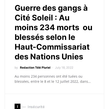
Guerre des gangs à
Cité Soleil : Au
moins 234 morts ou
blessés selon le
Haut-Commissariat
des Nations Unies
by
Redaction Télé Pluriel
July 18, 2022
Au moins 234 personnes ont été tuées ou
blessées, entre le 8 et le 12 juillet 2022, dans…
I
Insécurité