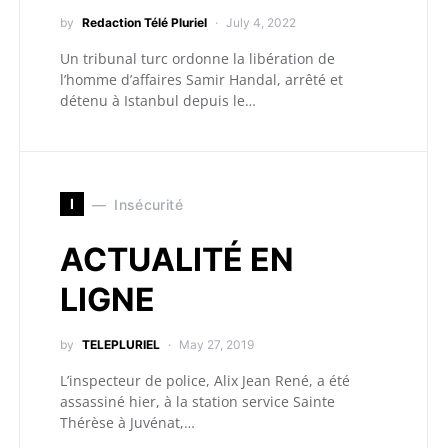
by
Redaction Télé Pluriel
July 4, 2022
Un tribunal turc ordonne la libération de
l’homme d’affaires Samir Handal, arrêté et
détenu à Istanbul depuis le…
I
Insécurité
ACTUALITÉ EN
LIGNE
by
TELEPLURIEL
May 27, 2019
L’inspecteur de police, Alix Jean René, a été
assassiné hier, à la station service Sainte
Thérèse à Juvénat,…