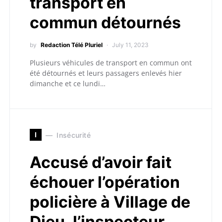
transport en
commun détournés
by
Redaction Télé Pluriel
July 11, 2023
Plusieurs véhicules de transport en commun ont
été détournés et leurs passagers enlevés hier
dimanche et ce lundi…
I
Insécurité
Accusé d’avoir fait
échouer l’opération
policière à Village de
Dieu, l’inspecteur