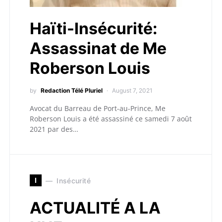
Haïti-Insécurité:
Assassinat de Me
Roberson Louis
by
Redaction Télé Pluriel
August 7, 2021
Avocat du Barreau de Port-au-Prince, Me
Roberson Louis a été assassiné ce samedi 7 août
2021 par des…
I
Insécurité
ACTUALITÉ A LA