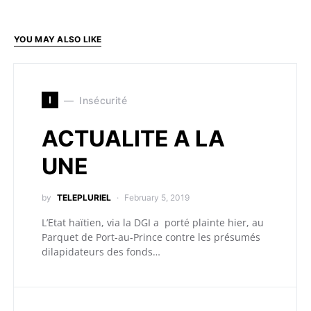
YOU MAY ALSO LIKE
I
Insécurité
ACTUALITE A LA
UNE
by
TELEPLURIEL
February 5, 2019
L’Etat haïtien, via la DGI a porté plainte hier, au
Parquet de Port-au-Prince contre les présumés
dilapidateurs des fonds…