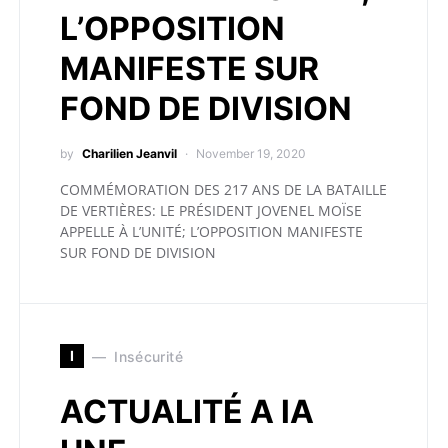
L’OPPOSITION
MANIFESTE SUR
FOND DE DIVISION
by
Charilien Jeanvil
November 19, 2020
COMMÉMORATION DES 217 ANS DE LA BATAILLE
DE VERTIÈRES: LE PRÉSIDENT JOVENEL MOÏSE
APPELLE À L’UNITÉ; L’OPPOSITION MANIFESTE
SUR FOND DE DIVISION
I
Insécurité
ACTUALITÉ A lA