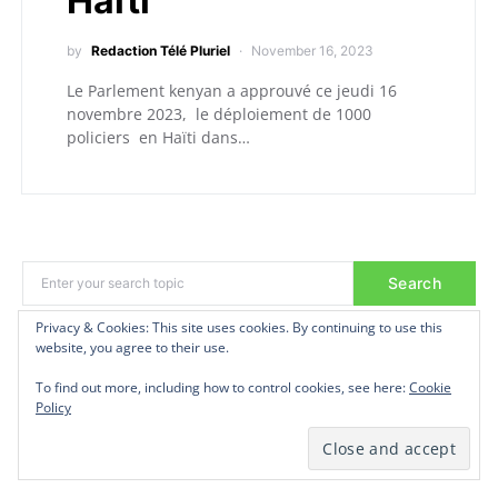
Haïti
by
Redaction Télé Pluriel
November 16, 2023
Le Parlement kenyan a approuvé ce jeudi 16
novembre 2023, le déploiement de 1000
policiers en Haïti dans…
Search
Privacy & Cookies: This site uses cookies. By continuing to use this
Privacy & Cookies: This site uses cookies. By continuing to use this
website, you agree to their use.
website, you agree to their use.
CATEGORIES
To find out more, including how to control cookies, see here:
To find out more, including how to control cookies, see here:
Cookie
Cookie
Policy
Policy