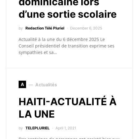
dominicaine lors
d’une sortie scolaire
by
Redaction Télé Pluriel
December 6, 2025
Actualité à la une du 6 décembre 2025 Le
Conseil présidentiel de transition exprime ses
sympathies et sa…
A
Actualités
HAITI-ACTUALITÉ À
LA UNE
by
TELEPLURIEL
April 1, 2021