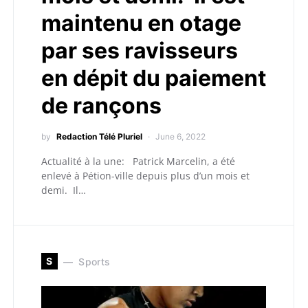
maintenu en otage
par ses ravisseurs
en dépit du paiement
de rançons
by
Redaction Télé Pluriel
June 6, 2022
Actualité à la une: Patrick Marcelin, a été
enlevé à Pétion-ville depuis plus d’un mois et
demi. Il…
S
Sports