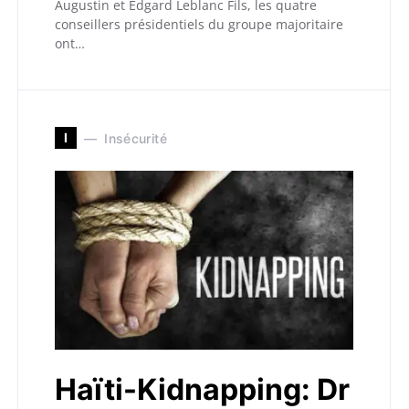
Augustin et Edgard Leblanc Fils, les quatre
conseillers présidentiels du groupe majoritaire
ont…
I
Insécurité
Haïti-Kidnapping: Dr