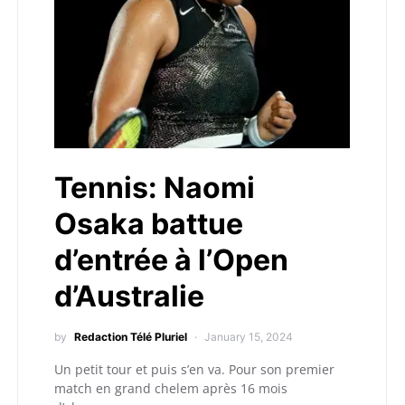
Tennis: Naomi
Osaka battue
d’entrée à l’Open
d’Australie
by
Redaction Télé Pluriel
January 15, 2024
Un petit tour et puis s’en va. Pour son premier
match en grand chelem après 16 mois