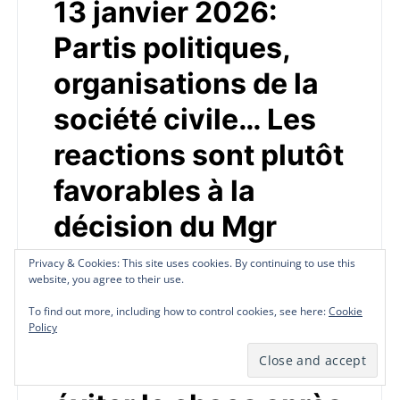
13 janvier 2026:
Partis politiques,
organisations de la
société civile… Les
reactions sont plutôt
favorables à la
décision du Mgr
Pierre André Dumas
Privacy & Cookies: This site uses cookies. By continuing to use this
Privacy & Cookies: This site uses cookies. By continuing to use this
Privacy & Cookies: This site uses cookies. By continuing to use this
website, you agree to their use.
website, you agree to their use.
website, you agree to their use.
d’accepter de
To find out more, including how to control cookies, see here:
To find out more, including how to control cookies, see here:
To find out more, including how to control cookies, see here:
Cookie
Cookie
Cookie
conduire la
Policy
Policy
Policy
médiation pour