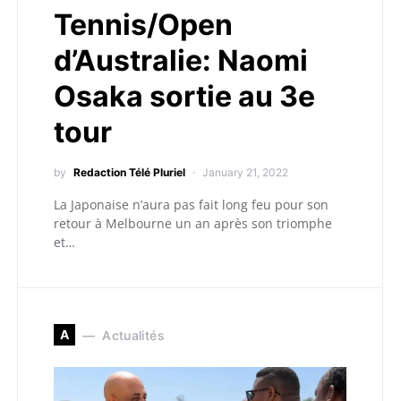
Tennis/Open
d’Australie: Naomi
Osaka sortie au 3e
tour
by
Redaction Télé Pluriel
January 21, 2022
La Japonaise n’aura pas fait long feu pour son
retour à Melbourne un an après son triomphe
et…
A
Actualités