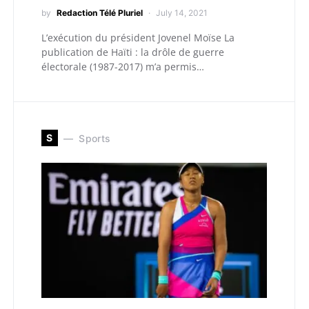
by
Redaction Télé Pluriel
July 14, 2021
L’exécution du président Jovenel Moïse La
publication de Haïti : la drôle de guerre
électorale (1987-2017) m’a permis…
S
Sports