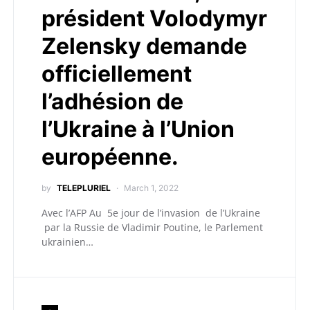
président Volodymyr
Zelensky demande
officiellement
l’adhésion de
l’Ukraine à l’Union
européenne.
by
TELEPLURIEL
March 1, 2022
Avec l’AFP Au 5e jour de l’invasion de l’Ukraine
par la Russie de Vladimir Poutine, le Parlement
ukrainien…