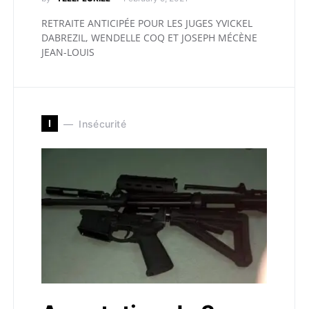
RETRAITE ANTICIPÉE POUR LES JUGES YVICKEL
DABREZIL, WENDELLE COQ ET JOSEPH MÉCÈNE
JEAN-LOUIS
I
Insécurité