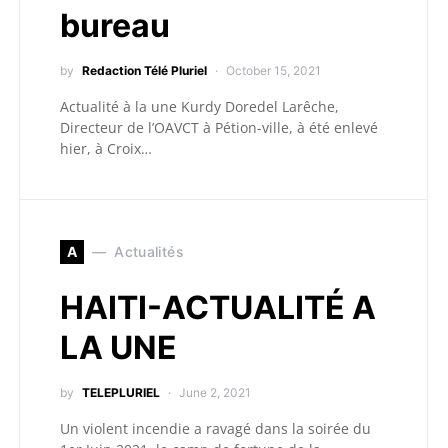
bureau
by
Redaction Télé Pluriel
October 15, 2021
Actualité à la une Kurdy Doredel Larêche,
Directeur de l’OAVCT à Pétion-ville, à été enlevé
hier, à Croix…
A
Actualités
HAITI-ACTUALITÉ A
LA UNE
by
TELEPLURIEL
June 2, 2021
Un violent incendie a ravagé dans la soirée du