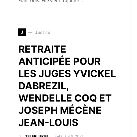
États-Unis. Elle vient d’ajouter…
J
Justice
RETRAITE
ANTICIPÉE POUR
LES JUGES YVICKEL
DABREZIL,
WENDELLE COQ ET
JOSEPH MÉCÈNE
JEAN-LOUIS
by
TELEPLURIEL
February 9, 2021