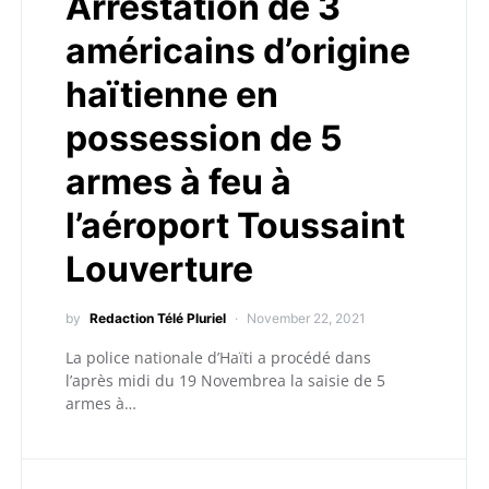
Arrestation de 3
américains d’origine
haïtienne en
possession de 5
armes à feu à
l’aéroport Toussaint
Louverture
by
Redaction Télé Pluriel
November 22, 2021
La police nationale d’Haïti a procédé dans
l’après midi du 19 Novembrea la saisie de 5
armes à…