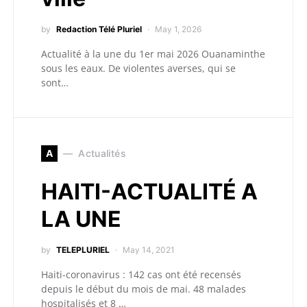
by
Redaction Télé Pluriel
May 1, 2026
Actualité à la une du 1er mai 2026 Ouanaminthe
sous les eaux. De violentes averses, qui se
sont…
A
Actualités
HAITI-ACTUALITÉ A
LA UNE
by
TELEPLURIEL
May 14, 2021
Haiti-coronavirus : 142 cas ont été recensés
depuis le début du mois de mai. 48 malades
hospitalisés et 8 …