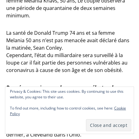
femme Melania Knavs, 50 ans, Le couple observera
une période de quarantaine de deux semaines
minimum.
La santé de Donald Trump 74 ans et sa femme
Melania 50 ans n’est pas menacée avait déclaré dans
la matinée, Sean Conley.
Cependant, l’état du milliardaire sera surveillé à la
loupe car il fait partie des personnes vulnérables au
coronavirus à cause de son âge et de son obésité.
Des répercussions sur la campagne électorale
Privacy & Cookies: This site uses cookies. By continuing to use this
Privacy & Cookies: This site uses cookies. By continuing to use this
Privacy & Cookies: This site uses cookies. By continuing to use this
website, you agree to their use.
website, you agree to their use.
website, you agree to their use.
Ce test positif au coronavirus aura des conséquences
To find out more, including how to control cookies, see here:
To find out more, including how to control cookies, see here:
To find out more, including how to control cookies, see here:
Cookie
Cookie
Cookie
sur la campagne électorale de Donald Trump, déjà en
Policy
Policy
Policy
retard dans les sondages et qui n’a pas assuré lors du
premier débat face à Joe Biden le 30 Septembre
dernier, à Cleveland dans l’Ohio.