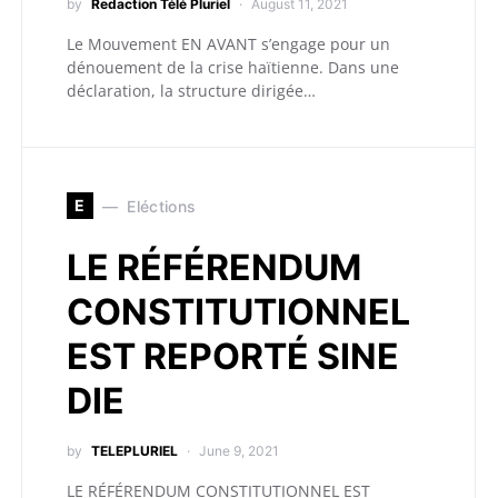
by
Redaction Télé Pluriel
August 11, 2021
Le Mouvement EN AVANT s’engage pour un
dénouement de la crise haïtienne. Dans une
déclaration, la structure dirigée…
E
Eléctions
LE RÉFÉRENDUM
CONSTITUTIONNEL
EST REPORTÉ SINE
DIE
by
TELEPLURIEL
June 9, 2021
LE RÉFÉRENDUM CONSTITUTIONNEL EST