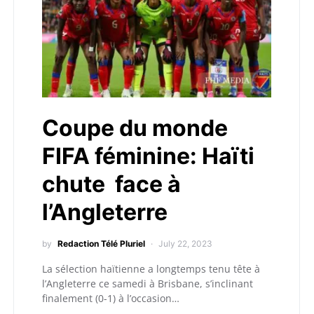
Coupe du monde
FIFA féminine: Haïti
chute face à
l’Angleterre
by
Redaction Télé Pluriel
July 22, 2023
La sélection haïtienne a longtemps tenu tête à
l’Angleterre ce samedi à Brisbane, s’inclinant
finalement (0-1) à l’occasion…