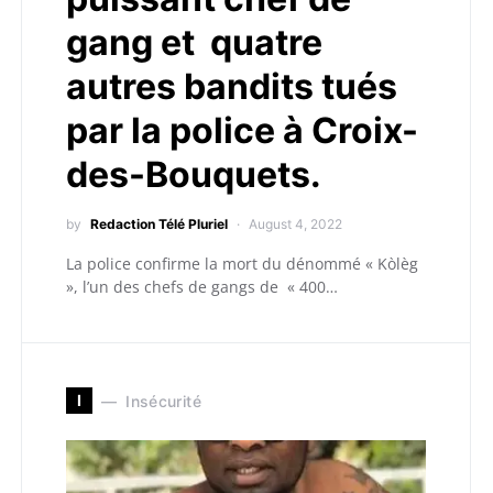
gang et quatre
autres bandits tués
par la police à Croix-
des-Bouquets.
by
Redaction Télé Pluriel
August 4, 2022
La police confirme la mort du dénommé « Kòlèg
», l’un des chefs de gangs de « 400…
I
Insécurité