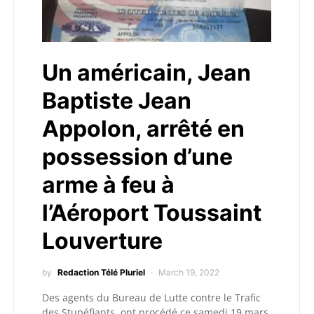
Un américain, Jean
Baptiste Jean
Appolon, arrêté en
possession d’une
arme à feu à
l’Aéroport Toussaint
Louverture
by
Redaction Télé Pluriel
March 19, 2022
Des agents du Bureau de Lutte contre le Trafic
des Stupéfiants ont procédé ce samedi 19 mars