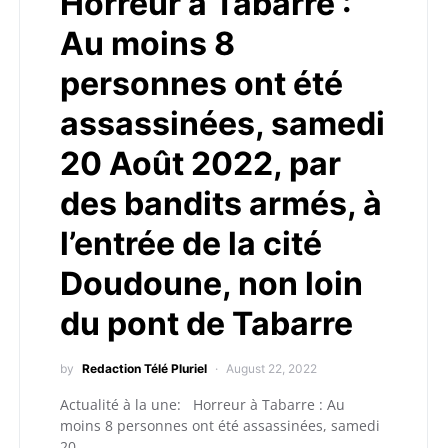
Horreur à Tabarre :
Au moins 8
personnes ont été
assassinées, samedi
20 Août 2022, par
des bandits armés, à
l’entrée de la cité
Doudoune, non loin
du pont de Tabarre
by
Redaction Télé Pluriel
August 22, 2022
Actualité à la une: Horreur à Tabarre : Au
moins 8 personnes ont été assassinées, samedi
20…