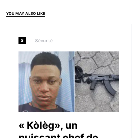
YOU MAY ALSO LIKE
S
Sécurité
« Kòlèg», un
puissant chef de