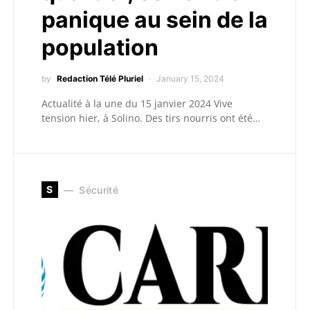
panique au sein de la
population
by
Redaction Télé Pluriel
January 15, 2024
Actualité à la une du 15 janvier 2024 Vive
tension hier, à Solino. Des tirs nourris ont été…
S
Sécurité