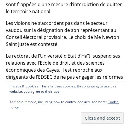
sont frappées d’une mesure d’interdiction de quitter
le territoire national.
Les violons ne s’accordent pas dans le secteur
vaudou sur la désignation de son représentant au
Conseil électoral provisoire. Le choix de Me Newton
Saint Juste est contesté
Le rectorat de l’Université d’Etat d’Haïti suspend ses
relations avec l’Ecole de droit et des sciences
économiques des Cayes. Il est reproché aux
dirigeants de l’EDSEC de ne pas engager les réformes
proposées par le conseil exécutif de l’UEH.
Privacy & Cookies: This site uses cookies. By continuing to use this
Privacy & Cookies: This site uses cookies. By continuing to use this
Privacy & Cookies: This site uses cookies. By continuing to use this
website, you agree to their use.
website, you agree to their use.
website, you agree to their use.
Il est également interdit à l’Ecole de droit et des
sciences économiques des Cayes d’utiliser le nom et
To find out more, including how to control cookies, see here:
To find out more, including how to control cookies, see here:
To find out more, including how to control cookies, see here:
Cookie
Cookie
Cookie
Policy
Policy
Policy
le
logo
de l’UEH sous peine de sanctions prévues par
la loi, avertit le Conseil.