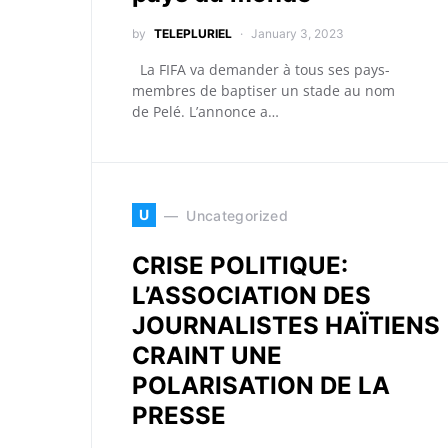
by
TELEPLURIEL
January 3, 2023
La FIFA va demander à tous ses pays-
membres de baptiser un stade au nom
de Pelé. L’annonce a…
U
Uncategorized
CRISE POLITIQUE:
L’ASSOCIATION DES
JOURNALISTES HAÏTIENS
CRAINT UNE
POLARISATION DE LA
PRESSE