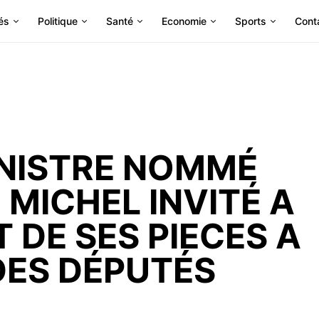
és
Politique
Santé
Economie
Sports
Cont
INISTRE NOMMÉ
 MICHEL INVITÉ A
T DE SES PIECES A
DES DÉPUTÉS