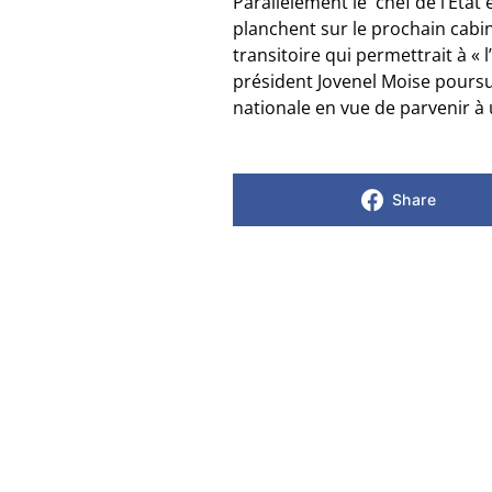
Parallèlement le chef de l’Etat
planchent sur le prochain cabin
transitoire qui permettrait à «
président Jovenel Moise poursui
nationale en vue de parvenir à 
Share