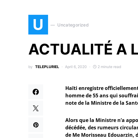
U
Uncategorized
ACTUALITÉ A 
by
TELEPLURIEL
April 6, 2020
2 minute read
Haïti enregistre officiellement
homme de 55 ans qui souffrai
note de la Ministre de la San
Alors que la Ministre n’a appo
décédée, des rumeurs circulant
de Me Morisseau Edouarzin, 