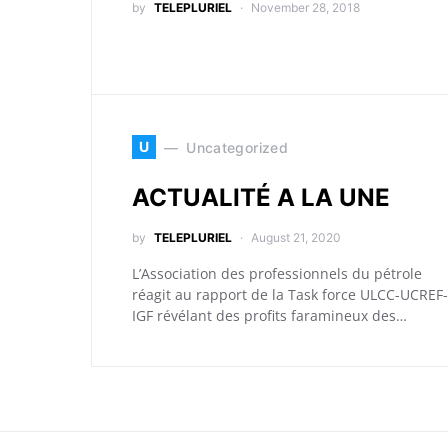
by
TELEPLURIEL
November 28, 2018
U
Uncategorized
ACTUALITÉ A LA UNE
by
TELEPLURIEL
August 21, 2020
L’Association des professionnels du pétrole
réagit au rapport de la Task force ULCC-UCREF-
IGF révélant des profits faramineux des…