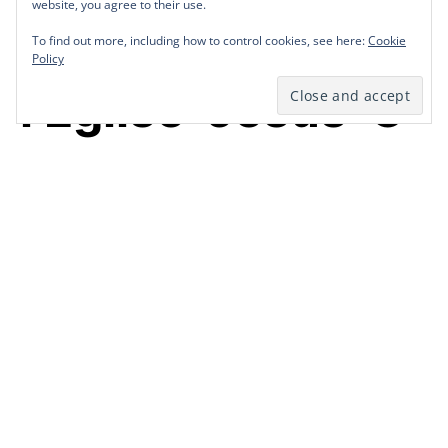
Mary Ferrer
website, you agree to their use.
website, you agree to their use.
Michel, enlevé à
To find out more, including how to control cookies, see here:
To find out more, including how to control cookies, see here:
Cookie
Cookie
Policy
Policy
l’Eglise Jésus C
enter
by
Redaction Télé Pluriel
October 4, 2021
1 minute read