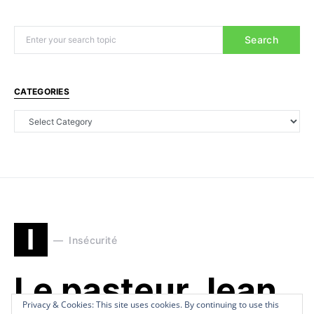
Search
CATEGORIES
I
Insécurité
Le pasteur Jean
Privacy & Cookies: This site uses cookies. By continuing to use this
Privacy & Cookies: This site uses cookies. By continuing to use this