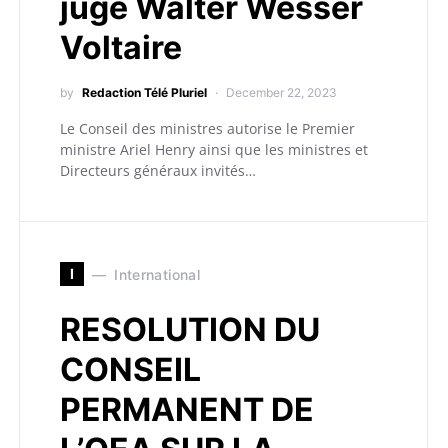
juge Walter Wesser
Voltaire
by
Redaction Télé Pluriel
December 22, 2023
Le Conseil des ministres autorise le Premier
ministre Ariel Henry ainsi que les ministres et
Directeurs généraux invités…
I
International
RESOLUTION DU
CONSEIL
PERMANENT DE