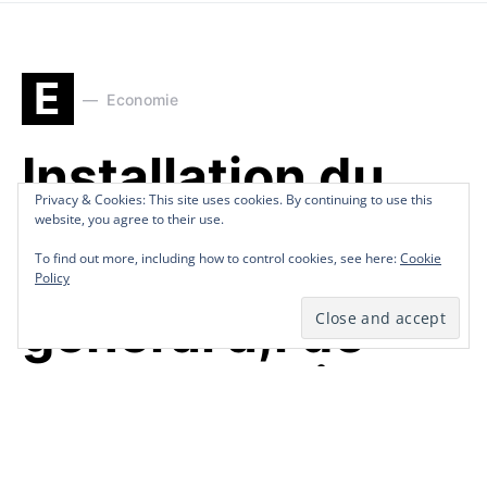
E
Economie
Installation du
Privacy & Cookies: This site uses cookies. By continuing to use this
Privacy & Cookies: This site uses cookies. By continuing to use this
nouveau
website, you agree to their use.
website, you agree to their use.
Directeur
To find out more, including how to control cookies, see here:
To find out more, including how to control cookies, see here:
Cookie
Cookie
Policy
Policy
général a,i de
l’APN, Jocelin
Villier