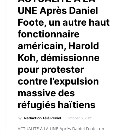
UNE Après Daniel
Foote, un autre haut
fonctionnaire
américain, Harold
Koh, démissionne
pour protester
contre l’expulsion
massive des
réfugiés haïtiens
by
Redaction Télé Pluriel
October 6, 2021
ACTUALITÉ À LA UNE Après Daniel Foote, un