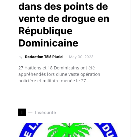
dans des points de
vente de drogue en
République
Dominicaine
by
Redaction Télé Pluriel
May 30, 2023
27 Haïtiens et 18 Dominicains ont été
appréhendés lors d’une vaste opération
policière et militaire menée le 27…
I
Insécurité