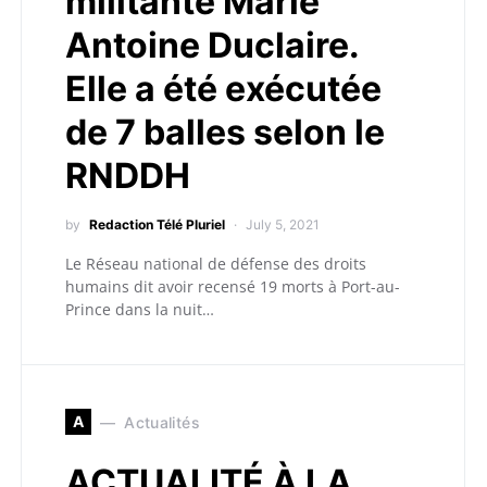
militante Marie
Antoine Duclaire.
Elle a été exécutée
de 7 balles selon le
RNDDH
by
Redaction Télé Pluriel
July 5, 2021
Le Réseau national de défense des droits
humains dit avoir recensé 19 morts à Port-au-
Prince dans la nuit…
A
Actualités
ACTUALITÉ À LA