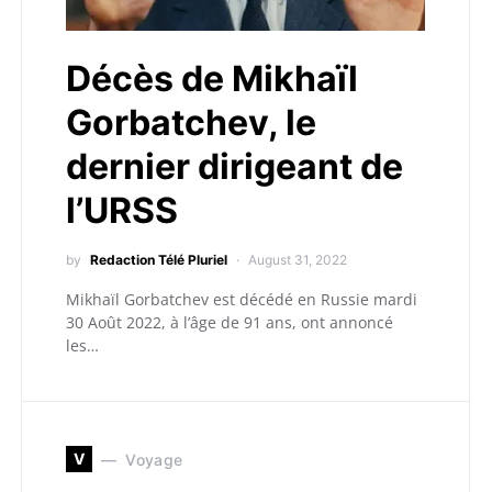
Décès de Mikhaïl
Gorbatchev, le
dernier dirigeant de
l’URSS
by
Redaction Télé Pluriel
August 31, 2022
Mikhaïl Gorbatchev est décédé en Russie mardi
30 Août 2022, à l’âge de 91 ans, ont annoncé
les…
V
Voyage