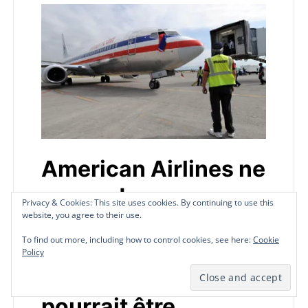
American Airlines ne
reprendra pas ses
Privacy & Cookies: This site uses cookies. By continuing to use this
Privacy & Cookies: This site uses cookies. By continuing to use this
website, you agree to their use.
website, you agree to their use.
vols vers Haïti début
To find out more, including how to control cookies, see here:
To find out more, including how to control cookies, see here:
Cookie
Cookie
février, une
Policy
Policy
éventuelle reprise
pourrait être