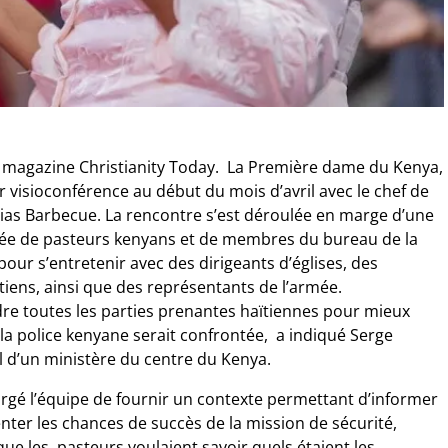
le magazine Christianity Today. La Première dame du Kenya,
visioconférence au début du mois d’avril avec le chef de
alias Barbecue. La rencontre s’est déroulée en marge d’une
sée de pasteurs kenyans et de membres du bureau de la
ur s’entretenir avec des dirigeants d’églises, des
iens, ainsi que des représentants de l’armée.
dre toutes les parties prenantes haïtiennes pour mieux
la police kenyane serait confrontée, a indiqué Serge
l d’un ministère du centre du Kenya.
argé l’équipe de fournir un contexte permettant d’informer
enter les chances de succès de la mission de sécurité,
ue les pasteurs voulaient savoir quels étaient les