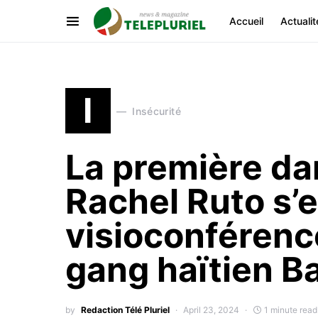
Accueil
Actualit
I
Insécurité
La première d
Rachel Ruto s’
visioconférenc
gang haïtien B
by
Redaction Télé Pluriel
April 23, 2024
1 minute read