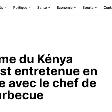
és
Politique
Santé
Economie
Sports
Cont
ame du Kénya
est entretenue en
e avec le chef de
arbecue