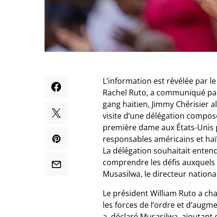
L’information est révélée par 
Rachel Ruto, a communiqué par 
gang haitien, Jimmy Chérisier 
visite d’une délégation compo
première dame aux États-Unis po
responsables américains et haït
La délégation souhaitait enten
comprendre les défis auxquels 
Musasilwa, le directeur nationa
Le président William Ruto a ch
les forces de l’ordre et d’augm
a déclaré Musasilwa, ajoutant q