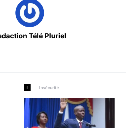
daction Télé Pluriel
I
Insécurité