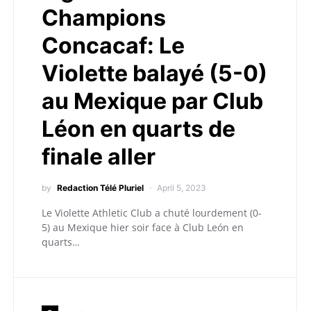
Champions
Concacaf: Le
Violette balayé (5-0)
au Mexique par Club
Léon en quarts de
finale aller
by
Redaction Télé Pluriel
April 5, 2023
Le Violette Athletic Club a chuté lourdement (0-
5) au Mexique hier soir face à Club León en
quarts…