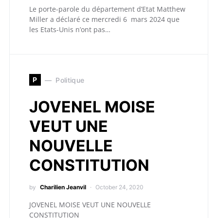
Le porte-parole du département d’Etat Matthew
Miller a déclaré ce mercredi 6 mars 2024 que
les Etats-Unis n’ont pas…
P
Politique
JOVENEL MOISE
VEUT UNE
NOUVELLE
CONSTITUTION
by
Charilien Jeanvil
October 24, 2020
JOVENEL MOISE VEUT UNE NOUVELLE
CONSTITUTION