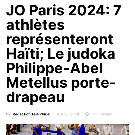
JO Paris 2024: 7
athlètes
représenteront
Haïti; Le judoka
Philippe-Abel
Metellus porte-
drapeau
by
Redaction Télé Pluriel
July 25, 2024
1 minute read