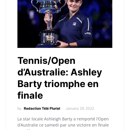
Tennis/Open
d’Australie: Ashley
Barty triomphe en
finale
by
Redaction Télé Pluriel
January 29, 2022
La star locale Ashleigh Barty a remporté l’Open
d’Australie ce samedi par une victoire en finale