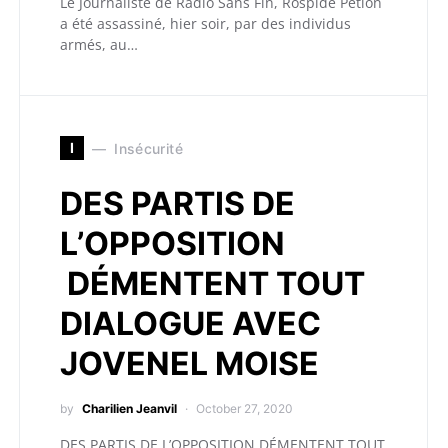
Le Journaliste de Radio Sans Fin, Rospide Pétion
a été assassiné, hier soir, par des individus
armés, au…
I
Insécurité
DES PARTIS DE
L’OPPOSITION
DÉMENTENT TOUT
DIALOGUE AVEC
JOVENEL MOISE
by
Charilien Jeanvil
October 27, 2020
DES PARTIS DE L’OPPOSITION DÉMENTENT TOUT