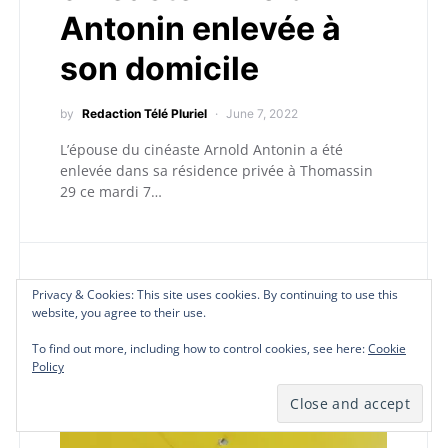
Antonin enlevée à
son domicile
by
Redaction Télé Pluriel
June 7, 2022
L’épouse du cinéaste Arnold Antonin a été
enlevée dans sa résidence privée à Thomassin
29 ce mardi 7…
Privacy & Cookies: This site uses cookies. By continuing to use this
Privacy & Cookies: This site uses cookies. By continuing to use this
Privacy & Cookies: This site uses cookies. By continuing to use this
Privacy & Cookies: This site uses cookies. By continuing to use this
I
Insécurité
website, you agree to their use.
website, you agree to their use.
website, you agree to their use.
website, you agree to their use.
To find out more, including how to control cookies, see here:
To find out more, including how to control cookies, see here:
To find out more, including how to control cookies, see here:
To find out more, including how to control cookies, see here:
Cookie
Cookie
Cookie
Cookie
Policy
Policy
Policy
Policy