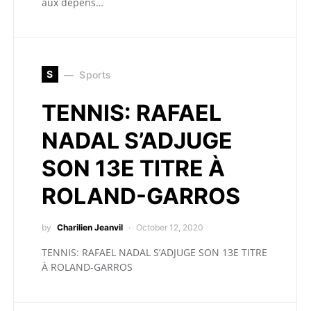
aux dépens…
S
Sports
TENNIS: RAFAEL
NADAL S’ADJUGE
SON 13E TITRE À
ROLAND-GARROS
by
Charilien Jeanvil
October 12, 2020
TENNIS: RAFAEL NADAL S’ADJUGE SON 13E TITRE
À ROLAND-GARROS