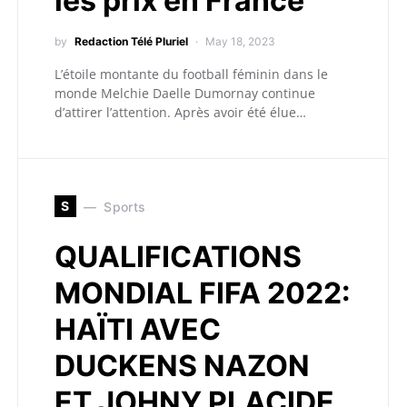
les prix en France
by
Redaction Télé Pluriel
May 18, 2023
L’étoile montante du football féminin dans le
monde Melchie Daelle Dumornay continue
d’attirer l’attention. Après avoir été élue…
S
Sports
QUALIFICATIONS
MONDIAL FIFA 2022:
HAÏTI AVEC
DUCKENS NAZON
ET JOHNY PLACIDE,