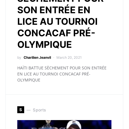
SON ENTRÉE EN
LICE AU TOURNOI
CONCACAF PRÉ-
OLYMPIQUE
by
Charilien Jeanvil
March 20, 2021
HAÏTI BATTUE SÈCHEMENT POUR SON ENTRÉE
EN LICE AU TOURNOI CONCACAF PRÉ-
OLYMPIQUE
S
Sports