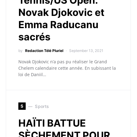
Tennis/US Open:
Novak Djokovic et
Emma Raducanu
sacrés
by
Redaction Télé Pluriel
September 13, 2021
Novak Djokovic n’a pas pu réaliser le Grand
Chelem calendaire cette année. En subissant la
loi de Daniil…
S
Sports
HAÏTI BATTUE
SÈCHEMENT POUR