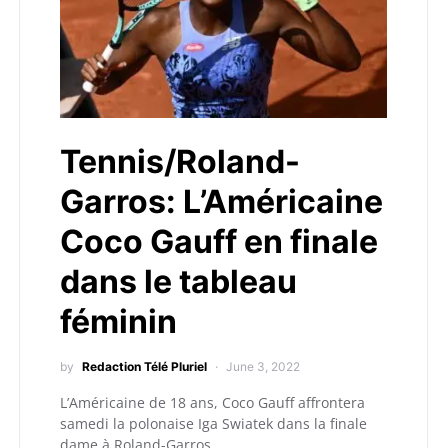
Tennis/Roland-
Garros: L’Américaine
Coco Gauff en finale
dans le tableau
féminin
by
Redaction Télé Pluriel
June 3, 2022
L’Américaine de 18 ans, Coco Gauff affrontera
samedi la polonaise Iga Swiatek dans la finale
dame à Roland-Garros.…