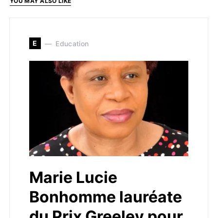
YOU MAY ALSO LIKE
E
Education
Marie Lucie
Bonhomme lauréate
du Prix Greeley pour