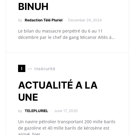
BINUH
by
Redaction Télé Pluriel
December 24, 2024
Le bilan du massacre perpétré du 6 au 11
décembre par le chef de gang Micanor Altès à…
I
Insécurité
ACTUALITÉ A LA
UNE
by
TELEPLURIEL
June 17, 2020
Un navire pétrolier transportant 200 mille barils
de gazoline et 40 mille barils de kérosène est
arrivé hier…