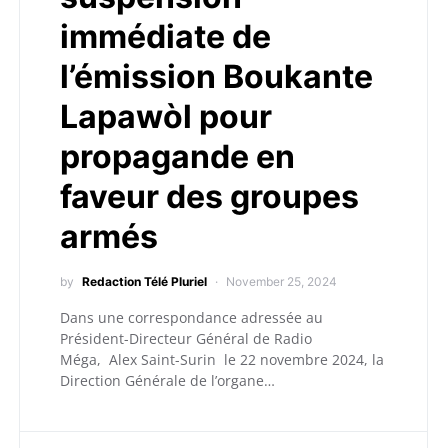
immédiate de
l’émission Boukante
Lapawòl pour
propagande en
faveur des groupes
armés
by
Redaction Télé Pluriel
November 25, 2024
Dans une correspondance adressée au
Président-Directeur Général de Radio
Méga, Alex Saint-Surin le 22 novembre 2024, la
Direction Générale de l’organe…