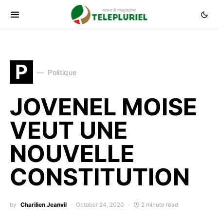
P
Politique
JOVENEL MOISE
VEUT UNE
NOUVELLE
CONSTITUTION
by
Charilien Jeanvil
October 24, 2020
2 minute read