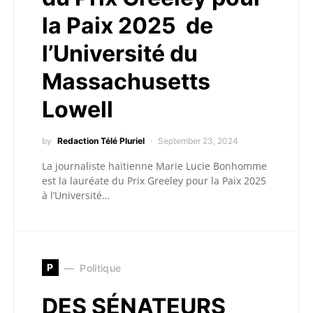
la Paix 2025 de
l’Université du
Massachusetts
Lowell
by
Redaction Télé Pluriel
September 23, 2024
La journaliste haïtienne Marie Lucie Bonhomme
est la lauréate du Prix Greeley pour la Paix 2025
à l’Université…
P
Politique
DES SÉNATEURS