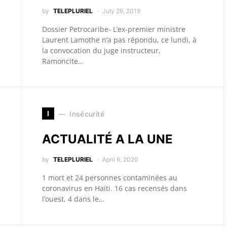
by
TELEPLURIEL
July 29, 2019
Dossier Petrocaribe- L’ex-premier ministre
Laurent Lamothe n’a pas répondu, ce lundi, à
la convocation du juge instructeur,
Ramoncite…
I
Insécurité
ACTUALITÉ A LA UNE
by
TELEPLURIEL
April 6, 2020
1 mort et 24 personnes contaminées au
coronavirus en Haïti. 16 cas recensés dans
l’ouest, 4 dans le…