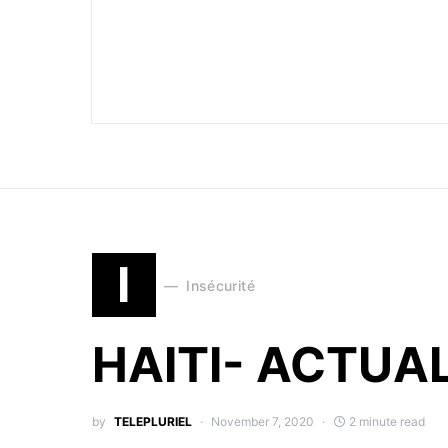
I
Insécurité
HAITI- ACTUAL
by
TELEPLURIEL
November 7, 2020
2 minute read