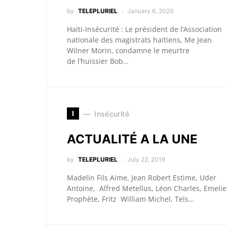
by
TELEPLURIEL
January 6, 2020
Haïti-Insécurité : Le président de l’Association
nationale des magistrats haïtiens, Me Jean
Wilner Morin, condamne le meurtre
de l’huissier Bob…
I
Insécurité
ACTUALITÉ A LA UNE
by
TELEPLURIEL
July 22, 2019
Madelin Fils Aime, Jean Robert Estime, Uder
Antoine, Alfred Metellus, Léon Charles, Emelie
Prophète, Fritz William Michel, Tels…