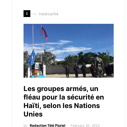
I
Insécurité
e
Les groupes armés, un
fléau pour la sécurité en
Haïti, selon les Nations
Unies
by
Redaction Télé Pluriel
February 20, 2022