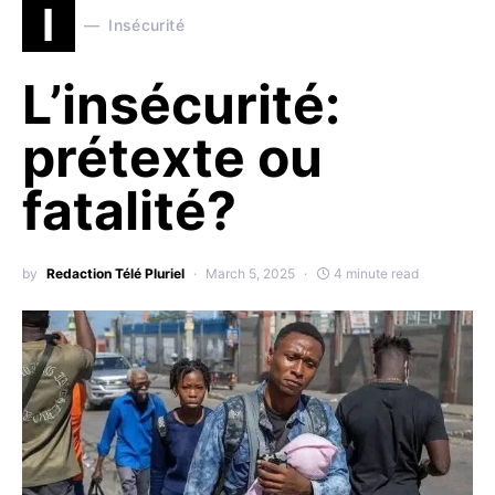
I
Insécurité
L’insécurité:
prétexte ou
fatalité?
by
Redaction Télé Pluriel
March 5, 2025
4 minute read