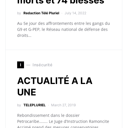
morts et 74 blessés
by
Redaction Télé Pluriel
July 14, 2022
Au 5e jour des affrontements entre les gangs du
G9 et G-PEP, le Réseau national de défense des
droits…
I
Insécurité
ACTUALITÉ A LA
UNE
by
TELEPLURIEL
March 27, 2019
Rebondissement dans le dossier
Petrocaribe…….. Le Juge d’Instruction Ramoncite
Accimé prend des mesures conservatoires