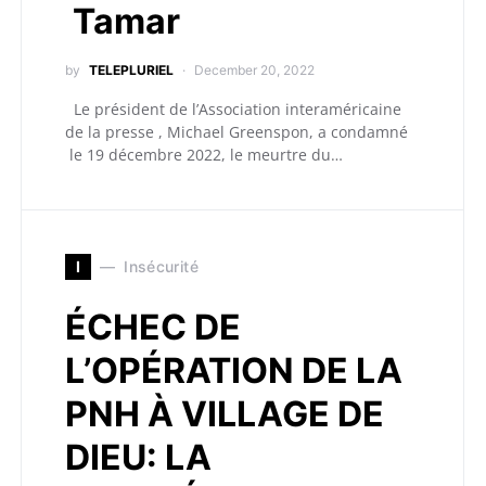
Tamar
by
TELEPLURIEL
December 20, 2022
Le président de l’Association interaméricaine
de la presse , Michael Greenspon, a condamné
le 19 décembre 2022, le meurtre du…
I
Insécurité
ÉCHEC DE
L’OPÉRATION DE LA
PNH À VILLAGE DE
DIEU: LA