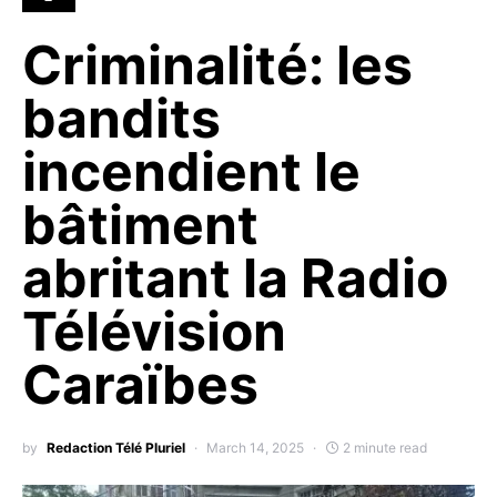
Criminalité: les
bandits
incendient le
bâtiment
abritant la Radio
Télévision
Caraïbes
by
Redaction Télé Pluriel
March 14, 2025
2 minute read