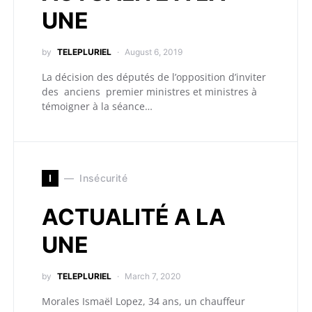
UNE
by
TELEPLURIEL
August 6, 2019
La décision des députés de l’opposition d’inviter
des anciens premier ministres et ministres à
témoigner à la séance…
I
Insécurité
ACTUALITÉ A LA
UNE
by
TELEPLURIEL
March 7, 2020
Morales Ismaël Lopez, 34 ans, un chauffeur