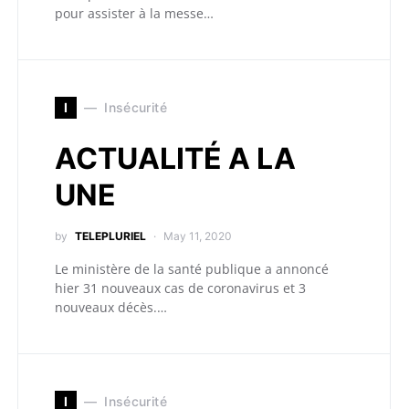
pour assister à la messe…
I
Insécurité
ACTUALITÉ A LA
UNE
by
TELEPLURIEL
May 11, 2020
Le ministère de la santé publique a annoncé
hier 31 nouveaux cas de coronavirus et 3
nouveaux décès.…
I
Insécurité