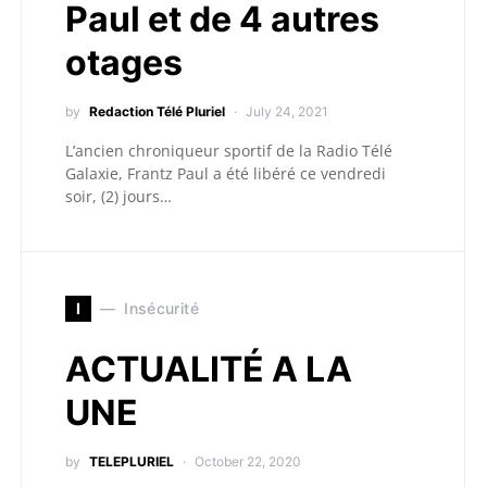
Paul et de 4 autres
otages
by
Redaction Télé Pluriel
July 24, 2021
L’ancien chroniqueur sportif de la Radio Télé
Galaxie, Frantz Paul a été libéré ce vendredi
soir, (2) jours…
I
Insécurité
ACTUALITÉ A LA
UNE
by
TELEPLURIEL
October 22, 2020