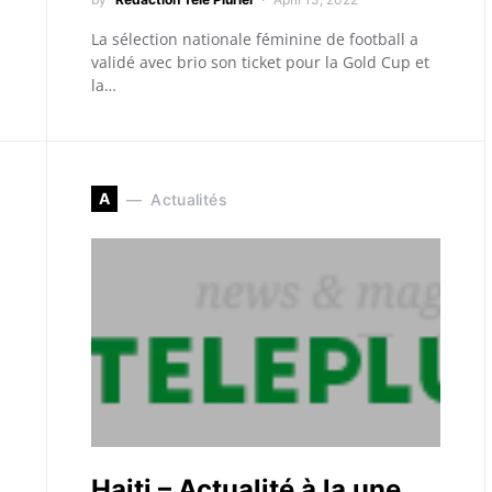
La sélection nationale féminine de football a
validé avec brio son ticket pour la Gold Cup et
la…
A
Actualités
Haiti – Actualité à la une