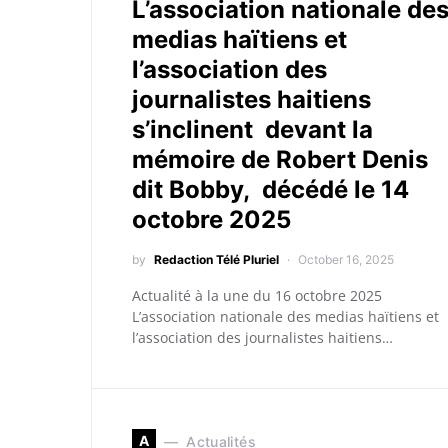
L’association nationale de
medias haïtiens et
l’association des
journalistes haitiens
s’inclinent devant la
mémoire de Robert Denis
dit Bobby, décédé le 14
octobre 2025
by
Redaction Télé Pluriel
October 16, 2025
Actualité à la une du 16 octobre 2025
L’association nationale des medias haïtiens et
l’association des journalistes haitiens…
A
Actualités