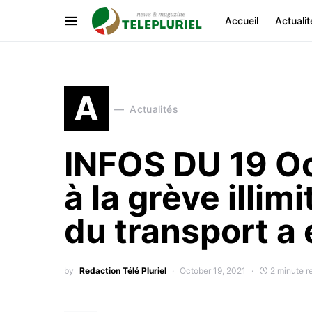
Accueil
Actualit
A
Actualités
INFOS DU 19 Oc
à la grève illi
du transport a 
by
Redaction Télé Pluriel
October 19, 2021
2 minute r