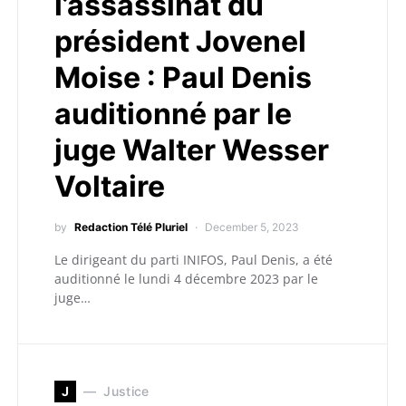
l’assassinat du
président Jovenel
Moise : Paul Denis
auditionné par le
juge Walter Wesser
Voltaire
by
Redaction Télé Pluriel
December 5, 2023
Le dirigeant du parti INIFOS, Paul Denis, a été
auditionné le lundi 4 décembre 2023 par le
juge…
J
Justice