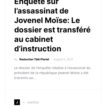
Enquête sur
l’assassinat de
Jovenel Moïse: Le
dossier est transféré
au cabinet
d’instruction
by
Redaction Télé Pluriel
August 5, 2021
Le dossier de l’enquête relative à l’assassinat du
président de la république Jovenel Moïse a été
transmis au…
J
Justice