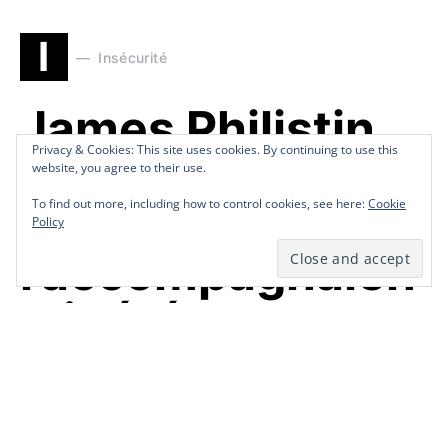
I
Insécurité
James Philistin
Privacy & Cookies: This site uses cookies. By continuing to use this
Privacy & Cookies: This site uses cookies. By continuing to use this
et les autres
website, you agree to their use.
website, you agree to their use.
personnes qui
To find out more, including how to control cookies, see here:
To find out more, including how to control cookies, see here:
Cookie
Cookie
Policy
Policy
l’accompagnaien
t libérés
by
Redaction Télé Pluriel
November 29, 2021
1 minute read