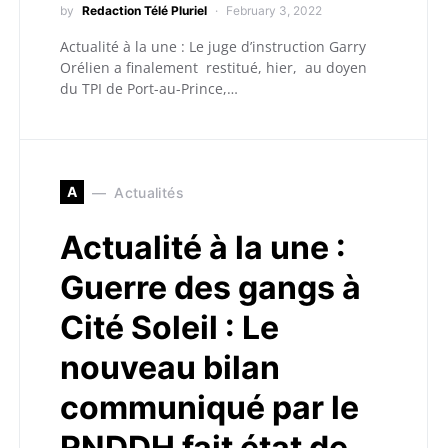
by
Redaction Télé Pluriel
February 3, 2022
Actualité à la une : Le juge d’instruction Garry
Orélien a finalement restitué, hier, au doyen
du TPI de Port-au-Prince,…
A
Actualités
Actualité à la une :
Guerre des gangs à
Cité Soleil : Le
nouveau bilan
communiqué par le
RNDDH fait état de