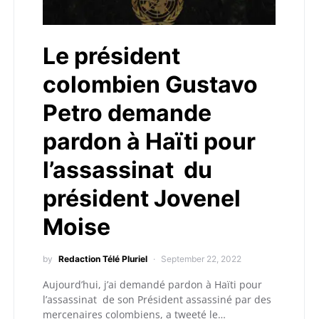
Le président
colombien Gustavo
Petro demande
pardon à Haïti pour
l’assassinat du
président Jovenel
Moise
by
Redaction Télé Pluriel
September 22, 2022
Aujourd’hui, j’ai demandé pardon à Haïti pour
l’assassinat de son Président assassiné par des
mercenaires colombiens, a tweeté le…