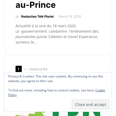
au-Prince
by
Redaction Télé Pluriel
March 18, 2026
Actualité à la une du 18 mars 2026
Le gouvernement condamne l’enlèvement des
journalistes Junior Célestin et Osnel Espérance,
survenu le…
I
Insécurité
Privacy & Cookies: This site uses cookies. By continuing to use this
Privacy & Cookies: This site uses cookies. By continuing to use this
Privacy & Cookies: This site uses cookies. By continuing to use this
website, you agree to their use.
website, you agree to their use.
website, you agree to their use.
To find out more, including how to control cookies, see here:
To find out more, including how to control cookies, see here:
To find out more, including how to control cookies, see here:
Cookie
Cookie
Cookie
Policy
Policy
Policy