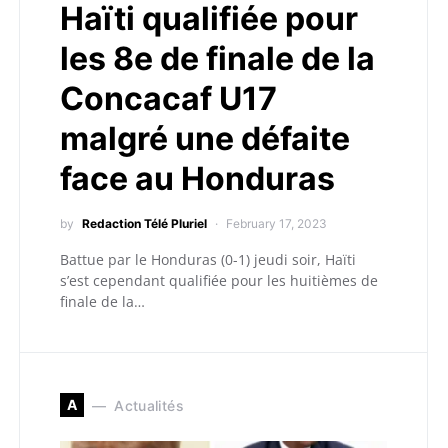
Haïti qualifiée pour
les 8e de finale de la
Concacaf U17
malgré une défaite
face au Honduras
by
Redaction Télé Pluriel
February 17, 2023
Battue par le Honduras (0-1) jeudi soir, Haïti
s’est cependant qualifiée pour les huitièmes de
finale de la…
A
Actualités