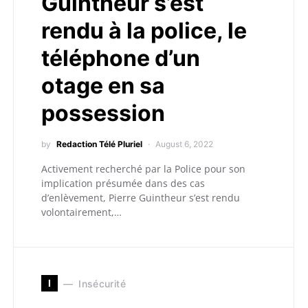
Guintheur s’est
rendu à la police, le
téléphone d’un
otage en sa
possession
by
Redaction Télé Pluriel
August 6, 2022
Activement recherché par la Police pour son
implication présumée dans des cas
d’enlèvement, Pierre Guintheur s’est rendu
volontairement,…
I
Insécurité