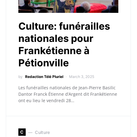
Culture: funérailles
nationales pour
Frankétienne à
Pétionville
by
Redaction Télé Pluriel
March 3, 2025
Les funérailles nationales de Jean-Pierre Basilic
Dantor Franck Étienne d’Argent dit Frankétienne
ont eu lieu le vendredi 28…
C
Culture