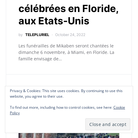
célébrées en Floride,
aux Etats-Unis
by
TELEPLURIEL
October 24, 2022
Les funérailles de Mikaben seront chantées le
dimanche 6 novembre, à Miami, en Floride. La
famille envisage de…
C
Culture
Privacy & Cookies: This site uses cookies. By continuing to use this
Privacy & Cookies: This site uses cookies. By continuing to use this
Privacy & Cookies: This site uses cookies. By continuing to use this
website, you agree to their use.
website, you agree to their use.
website, you agree to their use.
To find out more, including how to control cookies, see here:
To find out more, including how to control cookies, see here:
To find out more, including how to control cookies, see here:
Cookie
Cookie
Cookie
Policy
Policy
Policy