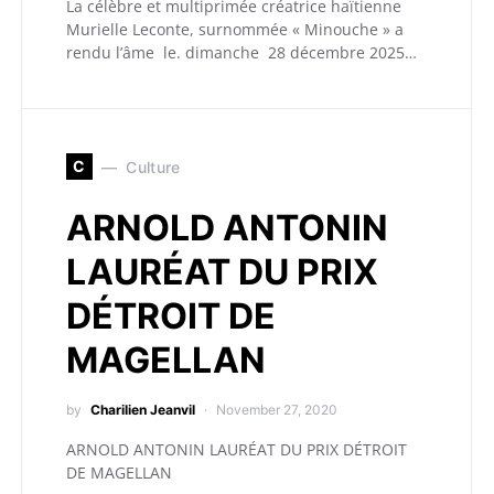
La célèbre et multiprimée créatrice haïtienne
Murielle Leconte, surnommée « Minouche » a
rendu l’âme le. dimanche 28 décembre 2025…
C
Culture
ARNOLD ANTONIN
LAURÉAT DU PRIX
DÉTROIT DE
MAGELLAN
by
Charilien Jeanvil
November 27, 2020
ARNOLD ANTONIN LAURÉAT DU PRIX DÉTROIT
DE MAGELLAN