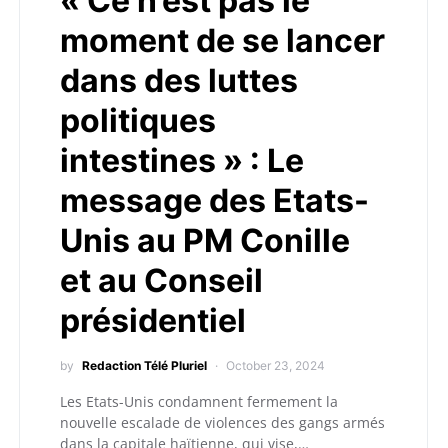
« Ce n’est pas le
moment de se lancer
dans des luttes
politiques
intestines » : Le
message des Etats-
Unis au PM Conille
et au Conseil
présidentiel
by
Redaction Télé Pluriel
October 23, 2024
Les Etats-Unis condamnent fermement la
nouvelle escalade de violences des gangs armés
dans la capitale haïtienne, qui vise,…