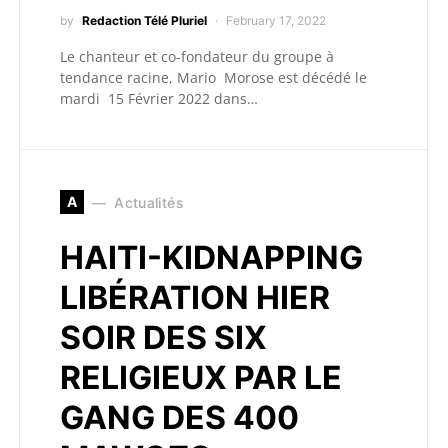
by
Redaction Télé Pluriel
February 17, 2022
Le chanteur et co-fondateur du groupe à
tendance racine, Mario Morose est décédé le
mardi 15 Février 2022 dans…
A
Actualités
HAITI-KIDNAPPING
LIBÉRATION HIER
SOIR DES SIX
RELIGIEUX PAR LE
GANG DES 400