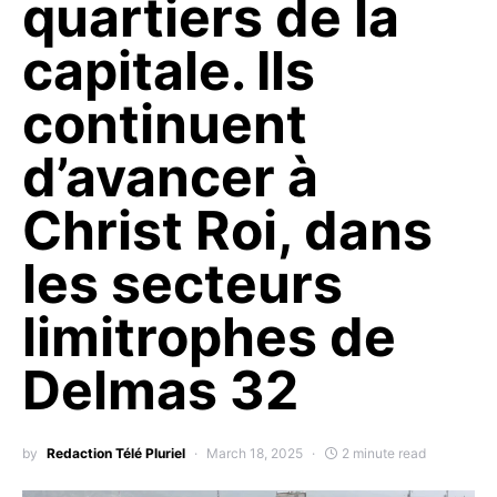
quartiers de la
capitale. Ils
continuent
d’avancer à
Christ Roi, dans
les secteurs
limitrophes de
Delmas 32
by
Redaction Télé Pluriel
March 18, 2025
2 minute read