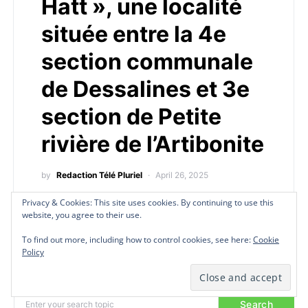
Hatt », une localité
située entre la 4e
section communale
de Dessalines et 3e
section de Petite
rivière de l’Artibonite
by
Redaction Télé Pluriel
April 26, 2025
Actualité à la une du 26 avril 2025 Les bandits
Privacy & Cookies: This site uses cookies. By continuing to use this
Privacy & Cookies: This site uses cookies. By continuing to use this
Privacy & Cookies: This site uses cookies. By continuing to use this
du gang « Gran grif » de Savien…
website, you agree to their use.
website, you agree to their use.
website, you agree to their use.
To find out more, including how to control cookies, see here:
To find out more, including how to control cookies, see here:
To find out more, including how to control cookies, see here:
Cookie
Cookie
Cookie
Policy
Policy
Policy
Search