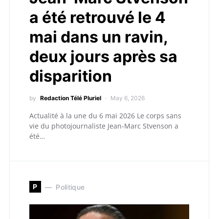
a été retrouvé le 4
mai dans un ravin,
deux jours après sa
disparition
by
Redaction Télé Pluriel
May 6, 2026
Actualité à la une du 6 mai 2026 Le corps sans
vie du photojournaliste Jean-Marc Stvenson a
été…
P
Politique