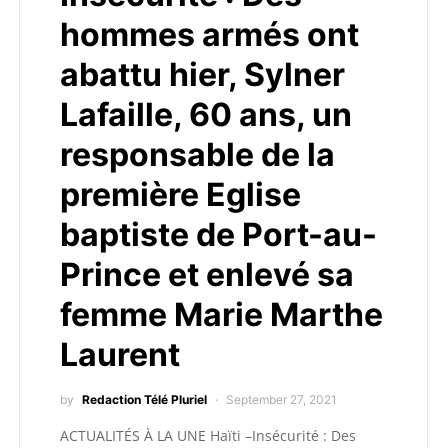
hommes armés ont
abattu hier, Sylner
Lafaille, 60 ans, un
responsable de la
première Eglise
baptiste de Port-au-
Prince et enlevé sa
femme Marie Marthe
Laurent
by
Redaction Télé Pluriel
September 27, 2021
ACTUALITÉS À LA UNE Haïti –Insécurité : Des