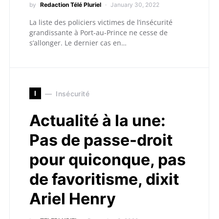
by
Redaction Télé Pluriel
January 30, 2022
La liste des policiers victimes de l’insécurité
grandissante à Port-au-Prince ne cesse de
s’allonger. Le dernier cas en…
I
Insécurité
Actualité à la une:
Pas de passe-droit
pour quiconque, pas
de favoritisme, dixit
Ariel Henry