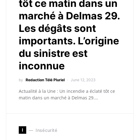
tôt ce matin dans un
marché à Delmas 29.
Les dégâts sont
importants. L’origine
du sinistre est
inconnue
by
Redaction Télé Pluriel
June 12, 2023
Actualité à la Une : Un incendie a éclaté tôt ce
matin dans un marché à Delmas 29.…
I
Insécurité