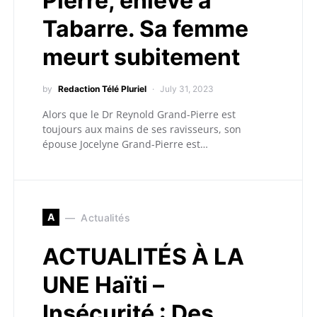
Pierre, enlevé à
Tabarre. Sa femme
meurt subitement
by
Redaction Télé Pluriel
July 31, 2023
Alors que le Dr Reynold Grand-Pierre est
toujours aux mains de ses ravisseurs, son
épouse Jocelyne Grand-Pierre est…
A
Actualités
ACTUALITÉS À LA
UNE Haïti –
Insécurité : Des