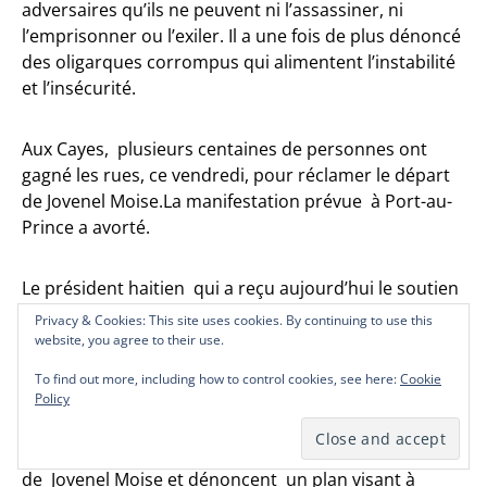
adversaires qu’ils ne peuvent ni l’assassiner, ni
l’emprisonner ou l’exiler. Il a une fois de plus dénoncé
des oligarques corrompus qui alimentent l’instabilité
et l’insécurité.
Aux Cayes, plusieurs centaines de personnes ont
gagné les rues, ce vendredi, pour réclamer le départ
de Jovenel Moise.La manifestation prévue à Port-au-
Prince a avorté.
Le président haitien qui a reçu aujourd’hui le soutien
des Etats Unis. Pour Washington, le mandat de
Privacy & Cookies: This site uses cookies. By continuing to use this
Privacy & Cookies: This site uses cookies. By continuing to use this
Privacy & Cookies: This site uses cookies. By continuing to use this
Jovenel Moise prend fin le 7 Février 2022.
website, you agree to their use.
website, you agree to their use.
website, you agree to their use.
To find out more, including how to control cookies, see here:
To find out more, including how to control cookies, see here:
To find out more, including how to control cookies, see here:
Cookie
Cookie
Cookie
Des partis et organisations proches du pouvoir dont
Policy
Policy
Policy
le PLANSPA, Nou PARE, la KID, Consortium, Vérité, la
branche des frères Gué exigent le respect du mandat
de Jovenel Moise et dénoncent un plan visant à