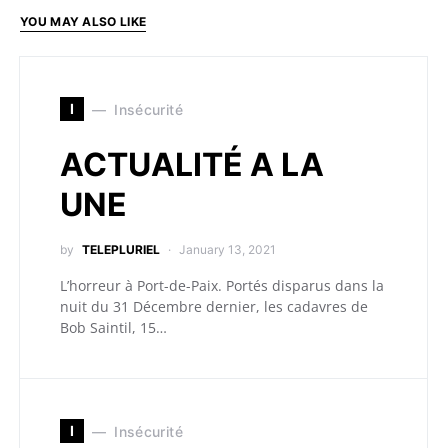
YOU MAY ALSO LIKE
I
Insécurité
ACTUALITÉ A LA
UNE
by
TELEPLURIEL
January 13, 2021
L’horreur à Port-de-Paix. Portés disparus dans la
nuit du 31 Décembre dernier, les cadavres de
Bob Saintil, 15…
I
Insécurité