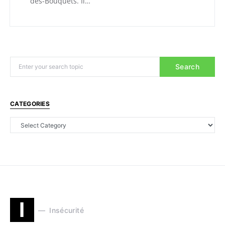
des-Bouquets. Il…
Search
CATEGORIES
I
Insécurité