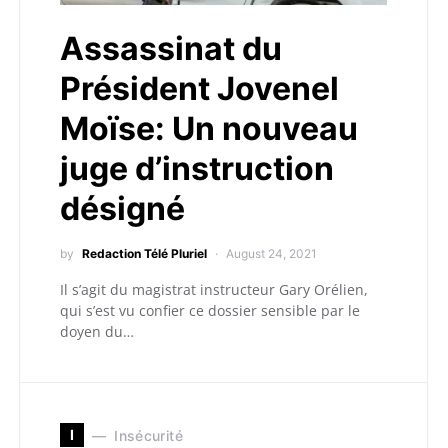
Assassinat du
Président Jovenel
Moïse: Un nouveau
juge d’instruction
désigné
by
Redaction Télé Pluriel
August 24, 2021
Il s’agit du magistrat instructeur Gary Orélien,
qui s’est vu confier ce dossier sensible par le
doyen du…
I
Insécurité