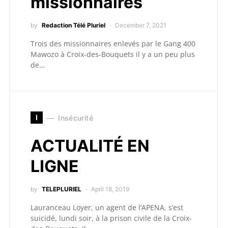
missionnaires
by
Redaction Télé Pluriel
December 7, 2021
Trois des missionnaires enlevés par le Gang 400
Mawozo à Croix-des-Bouquets il y a un peu plus
de…
I
Insécurité
ACTUALITÉ EN
LIGNE
by
TELEPLURIEL
April 18, 2019
Lauranceau Loyer, un agent de l’APENA, s’est
suicidé, lundi soir, à la prison civile de la Croix-